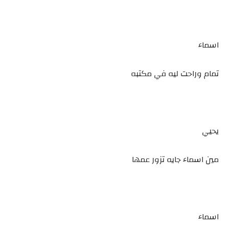
اسماء
تمام وراحت ليه في مكتبه
يحيي
مين اسماء جايه تزور عمها
اسماء