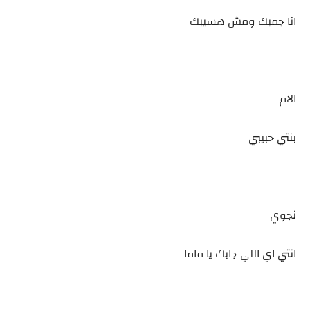
انا جمبك ومش هسيبك
الام
بنتي حبيبي
نجوي
انتي اي اللي جابك يا ماما