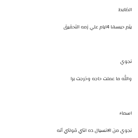
الظابط
يتم حبسها 4ايام علي زمه التحقيق
نجوي
والله ما عملت حاجه وخرجت برا
اسماء
نجوي من الانسيال ده انتي قولتي أنه