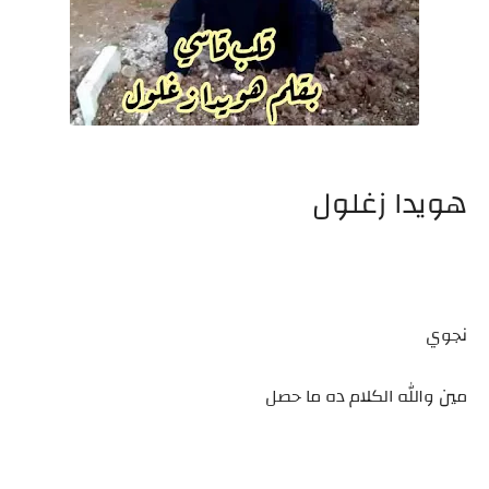
هويدا زغلول
نجوي
مين والله الكلام ده ما حصل