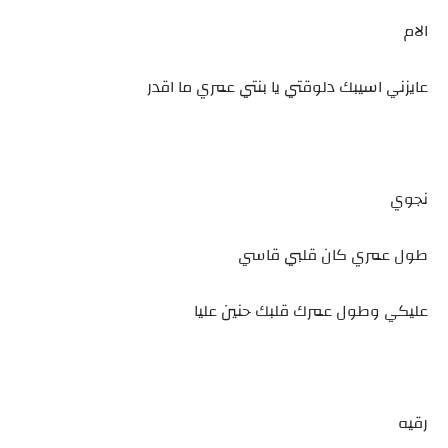
الام
عايزني اسيبك دلوقتي يا بنتي عمري ما اقدر
نجوي
طول عمري كان قلبي قاسي
عليكي وطول عمرك قلبك حنين عليا
رقيه