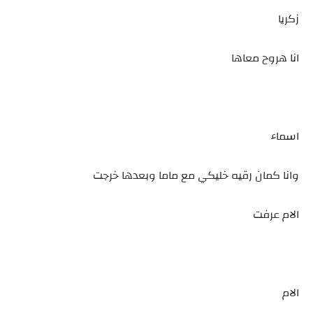
زكريا
انا هروح معاها
اسماء
وانا كمان رقيه خليكي مع ماما وبعدها خرجت
الام عرفت
الام