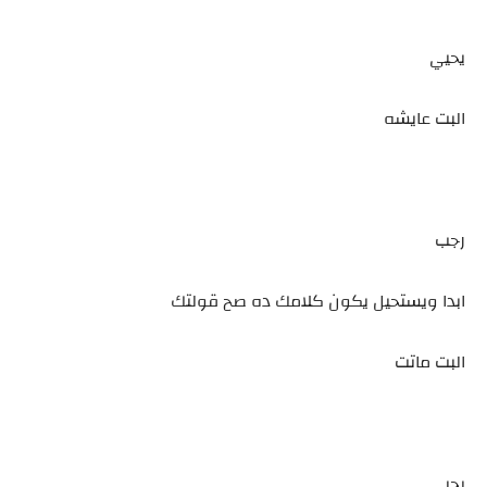
يحيي
البت عايشه
رجب
ابدا ويستحيل يكون كلامك ده صح قولتك
البت ماتت
يحيي