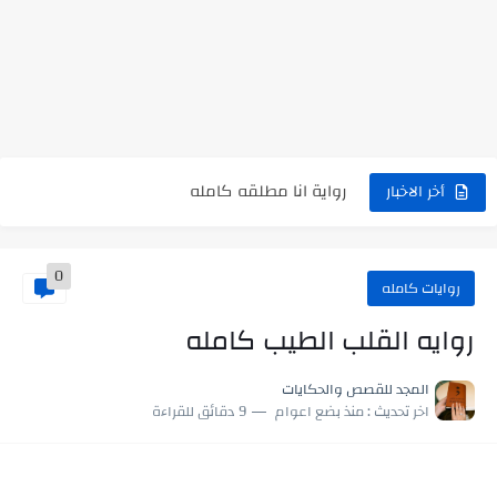
نتينتيجة الثانوية العامة 2025 بالاسم ورقم الجلوس.. الرابط الرسمى للحصول...
رواية حماتي رمت اكلي كاملة
رواية انا مطلقه كامله
رواية رجعت من السفر فجأه كامله
أخر الاخبار
رواية بنتي اللي عندها 8 سنين بعتتلي رسالة على الموبايل...
0
سر شراب ابني كامله
روايات كامله
أجمل طريقة لإهداء دعاء مميز لمن تحب في ثوانٍ
روايه القلب الطيب كامله
استعلم الآن عن نتيجة الثانوية العامة 2026 برقم الجلوس والاسم
المجد للقصص والحكايات
اخر تحديث :
منذ بضع اعوام
9 دقائق للقراءة
في الوقت اللي العالم فيه بيحاول يدور على هويته ،...
اللعب في سيكولوجية الراجل باسم الدين.. شيوخ التريند وصناعة وعي...