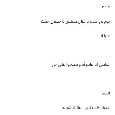
غاده
يوووو كده يا عيال معلش يا حبيبتي حقك
عليا انا
سامي انا قائم أنام تصبحوا علي خير
الحما
عجبك كده لمي عيالك شويه