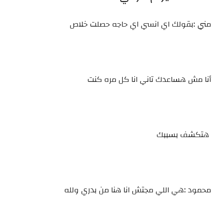
مني :بقولك اي انسي اي حاجه حصلت خلاص
أنا مش هساعدك تاني انا كل مره كنت
هتكشف بسببك
محمود :هي اللي مجتش انا هنا من بدري ولله