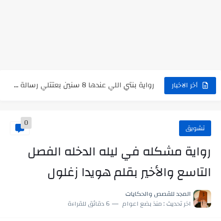
نتينتيجة الثانوية العامة 2025 بالاسم ورقم الجلوس.. الرابط الرسمى للحصول...
رواية حماتي رمت اكلي كاملة
رواية انا مطلقه كامله
رواية رجعت من السفر فجأه كامله
رواية بنتي اللي عندها 8 سنين بعتتلي رسالة على الموبايل...
أخر الاخبار
سر شراب ابني كامله
0
أجمل طريقة لإهداء دعاء مميز لمن تحب في ثوانٍ
تشويق
استعلم الآن عن نتيجة الثانوية العامة 2026 برقم الجلوس والاسم
رواية مشكله في ليله الدخله الفصل
في الوقت اللي العالم فيه بيحاول يدور على هويته ،...
التاسع والأخير بقلم هويدا زغلول
اللعب في سيكولوجية الراجل باسم الدين.. شيوخ التريند وصناعة وعي...
المجد للقصص والحكايات
اخر تحديث :
منذ بضع اعوام
6 دقائق للقراءة