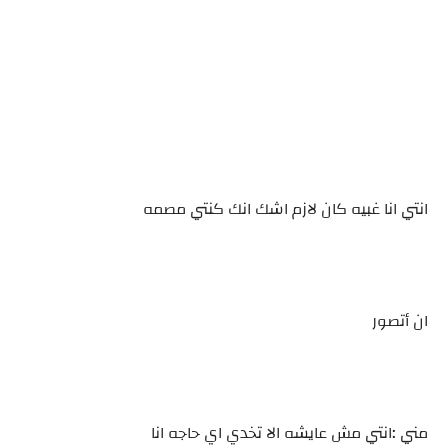
انتي انا غبيه كان لازم اشك انك كنتي مصمه
ان أتصور
مني :انتي مش عايشه الا تخدي اي حاجه انا