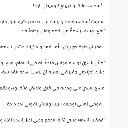
- أسماء... مالك يا حبيبتي؟ بتعيطي ليه؟!.
استوت أسماء واقفة وارتمت في حضنه بنشيج مزق قلبه، ف
أنتزع يوسف بسمةٌ من الآمه وقال ليطمئنة :
- مفيش حاجة خير بإذن الله، اقعد واحكيلك عشان تسمع
أمتثل ياسين لوالده وجلس منصتًا له في أهتمام، وراح يو
هناك أمرًا جلل وقرر في نفسه أن يذهب لهذهِ المُدرسة، 
مسح ياسين على وجهه في قلق ونهض قائمًا وهو يقول
- قومي تعالي أوصلك البيت وبلاش تقولي لحد حاجة.
أغمضت أسماء عينين تذرفًا الدمع وهي تهز رأسها نفيًا، و