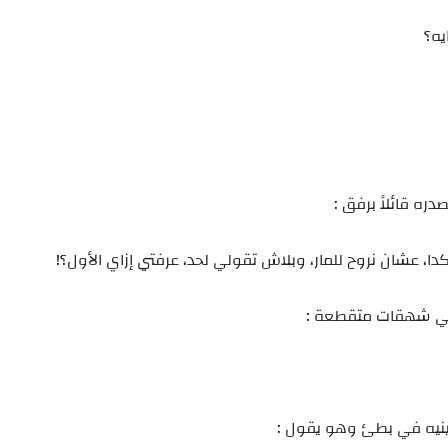
يه؟
ه قائلاً برفق :
دا، عشان نروح للمار، وبلاش تقولي لحد، عرفتي إزاي الأول؟!
في شهقات متقطعة :
ينيه في بطئ وهو يقول :