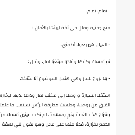
- تمام، تمام.
فتح جفنيه وقال في ثقة ليبثها بالأمان :
- العيال هيرجعوا، أطمني.
ثم أمسك بكفها وغادرا مبتغيًا لمار، وقال :
- يلا نروح للمار وهي هتحل الموضوع أنا متأكد.
استقلا السيارة و وصلا إلى مكتب لمار ودخلا لديها ليخب
القلق من روحها، وجلست مطرقة الرأس تستعب ما علمته لل
وتنزاح هذه الغمة بخيرٍ وسلامة، لم تكف عينين أسماء من 
الدمع بغزارة، فدنا منها على عجل وهو يقول في لهفة :