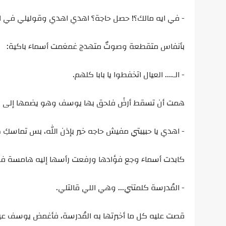
- في ايه مالك؟! حصل حاجة؟ اهدي اهدي وقوليلي في ا
بأنفاس متقطعة وصوتٌ متهدج غمغمت أسماء باكية:
- الـ.... العيال اتخفطوا يا بابا كلهم.
همت أن تسقط أرضً فلحق بها يوسف وهو يضمها إلى صدر
- اهدي يا حبيبتي مفيش حاجه خير بإذن الله، بس تماسكِ ك
كابدت أسماء وجع فؤادها ورفعت رأسها إليه هامسة 
- المُدرسة كلمتني... وهي اللي قالتلي.
قصت عليه كل ما أخبرتها به المُدرسة، فأغمض يوسف ع