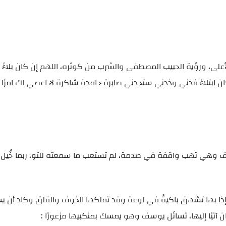
لأعلى، ورؤية الحبيب المصطفى والشرب من كوثره، اللهم إن كان بلاءً ف
كان ابتلاءً فذني وذدني ستجدني صابرة حامدة شاكرة لا اعصي لك امرًا و
تف وهي تهب واقفة في صدمة، لم تستعب ما سمعته للتو، ربما خُيل ل
ا بها تشهق باكيةً في لوعة وقد تملكها الخوف والقلق وكاد أن ي
 آتيًا إليها، تسائل يوسف وهو يمسك بمنكبيها مزعورًا :