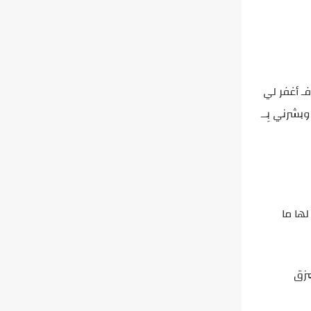
ـ أغفر لي
بشرني بِــ
ها ما
مزق