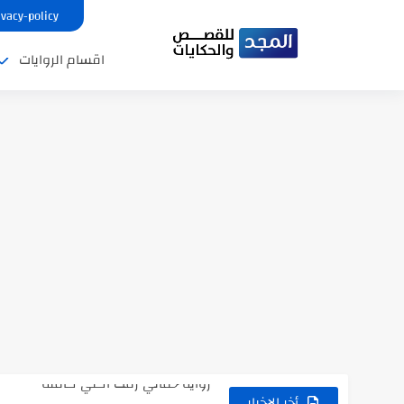
ivacy-policy
اقسام الروايات
نتينتيجة الثانوية العامة 2025 بالاسم ورقم الجلوس.. الرابط الرسمى للحصول...
رواية حماتي رمت اكلي كاملة
رواية انا مطلقه كامله
أخر الاخبار