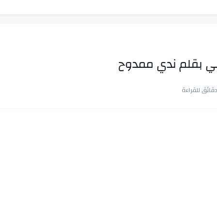
ني بقلم ندي ممدوح
ب في ثوانٍ
 على هويته ،...
ن.. شيوخ التريند وصناعة وعي...