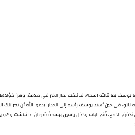
رها يوسف بما قالته أسماء، فـ تلقت لمار الخبر في صدمة، وهن فؤادها
تو، في حين أسند يوسف رأسه إلى الجدار، يدعوا الله أن تمر تلك ال
تدفق الدمع، فُتح الباب ودخل ياسين ببسمةً سُرعان ما تلاشت وهو يرَ