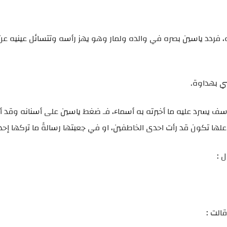
ردد ياسين بصره في والده ولمار وهو يهز رأسه وتتسائل عينيه عن م
ني بهداوة.
سف يسرد عليه ما أخبرته به أسماء، فـ ضغط ياسين على أسنانه وقد أ
علها تكون قد رأت احدى الخاطفين، او في جعبتها رسالةً ما تركها إح
 :
قالت :