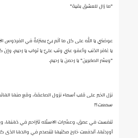
"ما زال للعشق بقية"
عوضني يا الله على كل ما ألَم بيّ بمنزلةً في الفردوس ا
يا غافر الذنب وأعفو عني وتب عليّ يا تواب يا رحيم، وإن 
"وبشر الصابرين" يا رحمن يا رحيم.
نزل الخبر على قلب أسماء نزول الصاعقة، وقع منها الها
سمعت؟!
تنفست في عمق، وعشرات الاسئله تتزاحم في ذهنها، وإذ
أوردتها، أندفعت خارج مكتبها لتنصدم في والدها الذى كان