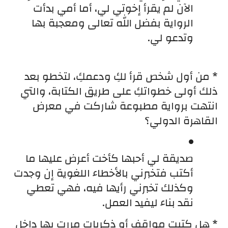
الآن لم يقرأ إخوتي لي، أما أمي بدأت 
الرواية بفضل الله تعالى ومعجبة بها 
وتدعو لي.
* من أول شخص قرأ لكِ ودعمكِ، لتخطو بعد 
ذلك أولى خطواتكِ على طريق الكتابة، والتي 
انتهت برواية مطبوعة شاركت في معرض 
القاهرة الدولي؟
صديقة لي أحبها كأخت أعرض عليها ما 
أكتب فتخبرني بالأخطاء اللغوية إن وجدت 
وكذلك تخبرني رأيها فيه، فهي تعطي 
نقد بناء ليفيد العمل.
* هل كتبتِ مواقف أو ذكريات مررتِ بها داخل 