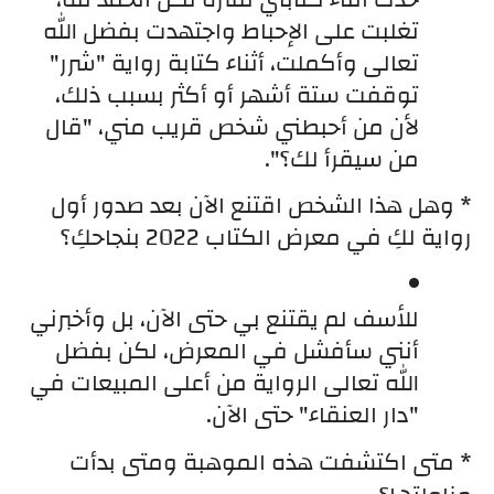
تغلبت على الإحباط واجتهدت بفضل الله 
تعالى وأكملت، أثناء كتابة رواية "شرر" 
توقفت ستة أشهر أو أكثر بسبب ذلك، 
لأن من أحبطني شخص قريب مني، "قال 
من سيقرأ لك؟".
* وهل هذا الشخص اقتنع الآن بعد صدور أول 
رواية لكِ في معرض الكتاب 2022 بنجاحكِ؟
للأسف لم يقتنع بي حتى الآن، بل وأخبرني 
أنني سأفشل في المعرض، لكن بفضل 
الله تعالى الرواية من أعلى المبيعات في 
"دار العنقاء" حتى الآن.
* متى اكتشفت هذه الموهبة ومتى بدأت 