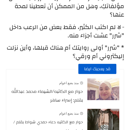
مؤلفاتكِ، وهل من الممكن أن تعطينا لمحة 
عنها؟
-
لا لم اكتب الكثير، فقط بعض من الرعب داخل 
"شرر" عشت أجزاء منه.
* "شرر" أولى روايتك أم هناك قبلها، وأين نزلت 
إليكتروني أم ورقي؟
قد يعجبك ايضا
منذ بضع اعوام
حوار مع الكاتبه/الشيماء محمد عبدالله
بقلم: إسراء ساهر
منذ بضع اعوام
حوار مع الكاتبه دعاء حمدي شواط بقلم /