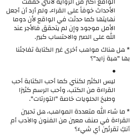
الواقع أكثر من الرواية لأنني خففت 
الأحداث خوفاً على القراء، ولم أرد أن أجعل 
نهايتها كما حدثت في الواقع لأن دوما 
الأمل موجود وإن لم يتحقق فالأجر عند 
الله على الصبر والاحتساب كبير.
* هل هناك مواهب أخرى غير الكتابة تفاجئنا 
بها "هبة زايد"؟
ليس الكثير لكنني كما أحب الكتابة أحب 
القراءة من الكتب، وأحب الرسم كثيرَا 
وطبخ الحلويات خاصة "التورتات".
*
ما شاء الله متعددة المواهب، هل تحبين 
القراءة في صنف معين من الفنون والآدب أم 
أنكِ تقرئين أي شيء؟