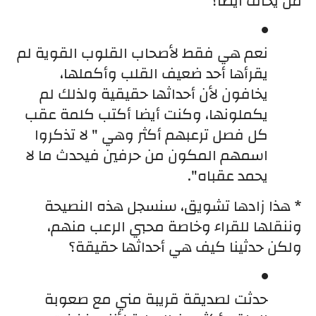
من يخاف أيضا؟
نعم هي فقط لأصحاب القلوب القوية لم 
يقرأها أحد ضعيف القلب وأكملها، 
يخافون لأن أحداثها حقيقية ولذلك لم 
يكملونها، وكنت أيضا أكتب كلمة عقب 
كل فصل ترعبهم أكثر وهي " لا تذكروا 
اسمهم المكون من حرفين فيحدث ما لا 
يحمد عقباه".
* هذا زادها تشويق، سنسجل هذه النصيحة 
وننقلها للقراء وخاصة محبي الرعب منهم، 
ولكن حدثينا كيف هي أحداثها حقيقة؟
حدثت لصديقة قريبة مني مع صعوبة 