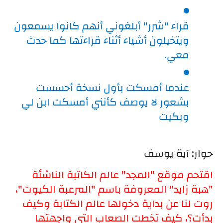
قراء "شرر" أبلغوني أنهم كانوا يسمعون 
ويتخيلون أشياء أثناء قراءتها كما حدث 
معي.
عندما أمسكت بأول نسخة أحسست 
بشعور لا يوصف كأنني أمسكت ابن لي 
وبكيت
حوار: آية يوسف
اقتحم موقع "المجد" عالم الكاتبة الناشئة 
"هبة زايد" المعروفة باسم "المرعبة الكيوت"، 
روت لنا عن بداية دخولها عالم الكتابة وكيف 
بدأت؟، كيف تخطت الصعاب التي واجهتها 