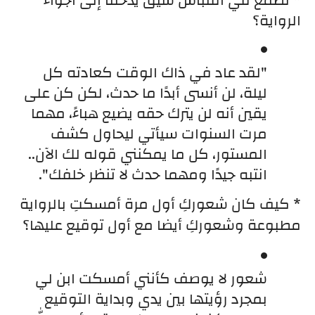
* نطمع في اقتباس شيق يدخلنا إلى أجواء 
الرواية؟
"لقد عاد في ذاك الوقت كعادته كل 
ليلة، لن أنسى أبدًا ما حدث، لكن كن على 
يقين أنه لن يترك حقه يضيع هباءً، مهما 
مرت السنوات سيأتي ليحاول كشف 
المستور، كل ما يمكنني قوله لك الآن.. 
انتبه جيدًا ومهما حدث لا تنظر خلفك".
* كيف كان شعوركِ أول مرة أمسكتِ بالرواية 
مطبوعة وشعوركِ أيضا مع أول توقيع عليها؟
شعور لا يوصف كأنني أمسكت ابن لي 
بمجرد رؤيتها بين يدي وبداية التوقيع 