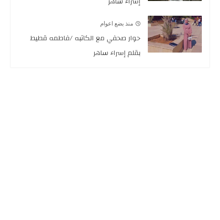
إسراء ساهر
منذ بضع اعوام
حوار صحفي مع الكاتبه /فاطمه قطيط
بقلم إسراء ساهر