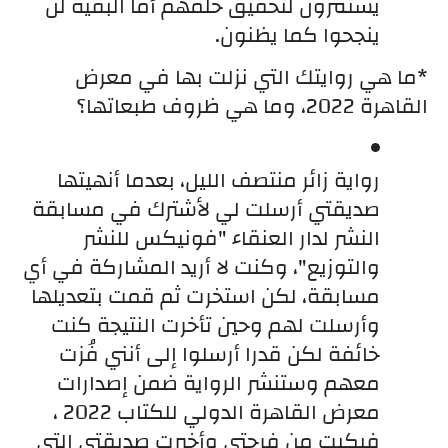
يستمرون لتحقيق حلمهم أما البقية لن 
ينجحوا كما يظنون.
*ما هي روايتك التي نزلت بها في معرض 
القاهرة 2022، وما هي ظروف طبعاتها؟
رواية زائر منتصف الليل، بعدما أنهيتها 
صديقتي أرسلت لي لأشترك في مسابقة 
النشر لدار العنقاء "فونيكس للنشر 
والتوزيع"، وكنت لا أريد المشاركة في أي 
مسابقة، لكن استخرت ثم قمت بتعديلها 
وأرسلت لهم وحين تأخرت النتيجة كنت 
خائفة لكن قدرا أرسلوا إلى أنني فُزت 
معهم وستنشر الرواية ضمن إصدارات 
معرض القاهرة الدولي للكتاب 2022 ، 
فبكيت من فرحتي وأخبرت صديقتي التي 