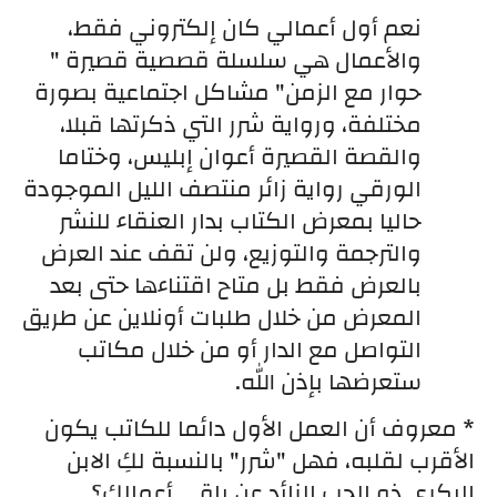
نعم أول أعمالي كان إلكتروني فقط، 
والأعمال هي سلسلة قصصية قصيرة " 
حوار مع الزمن" مشاكل اجتماعية بصورة 
مختلفة، ورواية شرر التي ذكرتها قبلا، 
والقصة القصيرة أعوان إبليس، وختاما 
الورقي رواية زائر منتصف الليل الموجودة 
حاليا بمعرض الكتاب بدار العنقاء للنشر 
والترجمة والتوزيع، ولن تقف عند العرض 
بالعرض فقط بل متاح اقتناءها حتى بعد 
المعرض من خلال طلبات أونلاين عن طريق 
التواصل مع الدار أو من خلال مكاتب 
ستعرضها بإذن الله.
* معروف أن العمل الأول دائما للكاتب يكون 
الأقرب لقلبه، فهل "شرر" بالنسبة لكِ الابن 
البكري ذو الحب الزائد عن باقي أعمالكِ؟