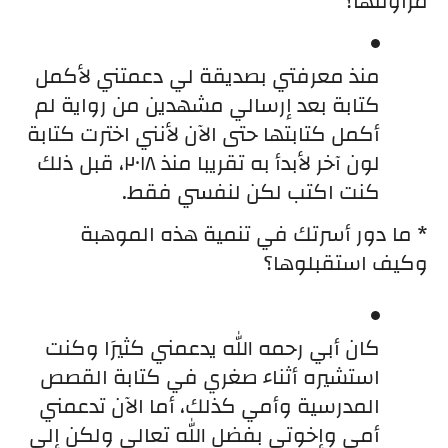
مزاولتها؟
منذ معرفتي بصديقة لي دعمتني لأكمل 
كتابة بعد إرسالي مشهدين من رواية لم 
أكمل كتابتها حتى الآن لأنني اخترت كتابة  
لون آخر لأبدأ به تقريبا منذ ٢٠١٨، قبل ذلك 
كنت اكتب لكن لنفسي فقط.
* ما دور أسرتك في تنمية هذه الموهبة 
وكيف استقبلوها؟
كان أبي رحمه الله يدعمني كثيرَا وكنت 
استشيره أثناء صغري في كتابة القصص 
المدرسية وأمي كذلك، أما الآن تدعمني 
أمي وإخوتي بفضل الله تعالى ولكن إلى 