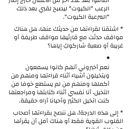
أضافوا بعد عدد آخر من الأعمال خارج إطار 
الرعب "الكيوت" ليصبح لقبي بعد ذلك 
"المرعبة الكيوت".
* اشتقنا لقراءتها من حديثك عنها، هل هناك 
مواقف حدثت مع قارئيها مواقف طريفة أو 
غريبة أو صعبة شاركوكِ إياها؟
نعم أخبروني أنهم كانوا يسمعون 
ويتخيلون أشياء أثناء قراءتها ومنهم من 
أكملها ومنهم من لم يستطع خوفا من 
التخيل، أنا نفسي أثناء كتابتها ومراجعتها 
كنت اتخيل الكثير وأحيانا أراه حقيقة.
* إلى هذه الدرجة!، هل ننصح بقراءتها أصحاب 
القلوب القوية فقط أو هناك أمل أن يقرأها 