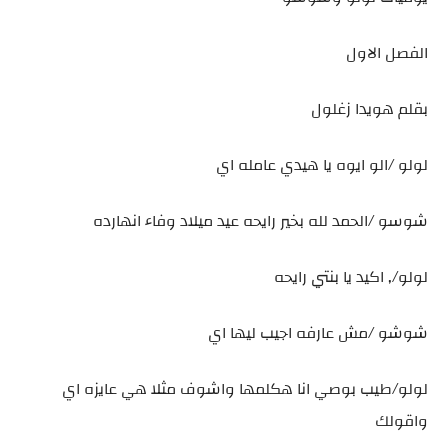
الفصل الاول
بقلم هويدا زغلول
لولو /الو ايوه يا هيدي عامله اي
شوسو /الحمد لله بخير رايحه عيد ميلاد وفاء انهارده
لولو/, اكيد يا بنتي رايحه
شوشو /مش عارفه اجيب ليها اي
لولو/طيب بوصي انا هكلمها واشوف مثلا هي عايزه اي
واقولك