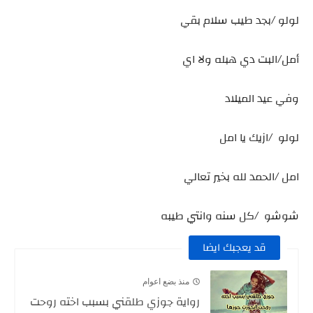
لولو /بجد طيب سلام بقي
أمل/البت دي هبله ولا اي
وفي عيد الميلاد
لولو /ازيك يا امل
امل /الحمد لله بخير تعالي
شوشو /كل سنه وانتي طيبه
قد يعجبك ايضا
منذ بضع اعوام
رواية جوزي طلقني بسبب اخته روحت