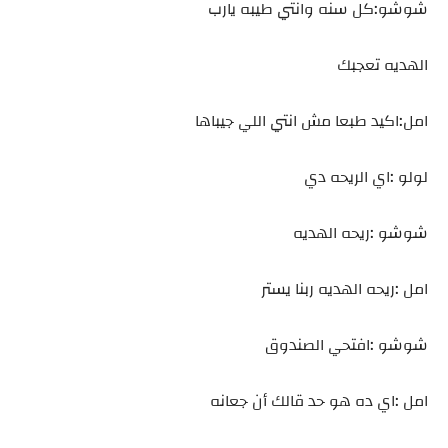
شوشو:كل سنه وانتي طيبه يارب
الهديه تعجبك
امل:اكيد طبعا مش انتي اللي جيباها
لولو :اي الريحه دي
شوشو :ريحه الهديه
امل :ريحه الهديه ربنا يستر
شوشو :افتحي الصندوق
امل :اي ده هو حد قالك أن جعانه