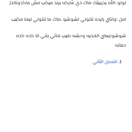
لولو :الله يخربيتك ماك دي شركه برند ميكب مش ماكدونالدز
امل :وانتي رايحه تقولي لشوشو .ماك ما تقولي ليها مكيب
شوشو:يعني الهديه وحشه طيب هاتي بقي انا كده كده
جعانه
الفصل الثاني