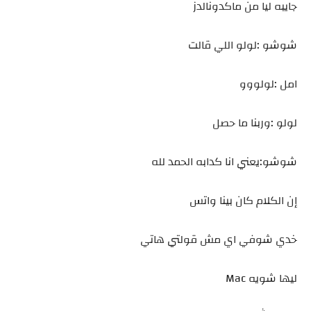
جايبه ليا من ماكدونالدز
شوشو :لولو اللي قالت
امل :لولووو
لولو :وربنا ما حصل
شوشو:يعني انا كدابه الحمد لله
إن الكلام كان بينا واتس
خدي شوفي اي مش قولتي هاتي
ليها شويه Mac