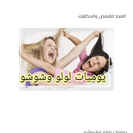
المجد للقصص والحكايات
يوميات لولو وشوشو