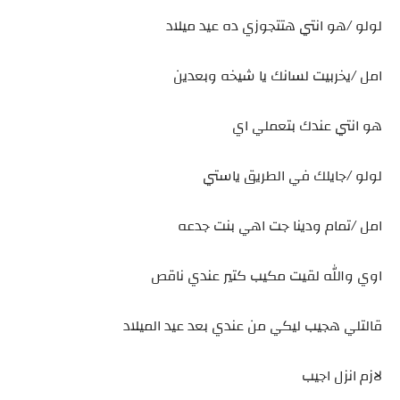
لولو /هو انتي هتتجوزي ده عيد ميلاد
امل /يخربيت لسانك يا شيخه وبعدين
هو انتي عندك بتعملي اي
لولو /جايلك في الطريق ياستي
امل /تمام ودينا جت اهي بنت جدعه
اوي والله لقيت مكيب كتير عندي ناقص
قالتلي هجيب ليكي من عندي بعد عيد الميلاد
لازم انزل اجيب