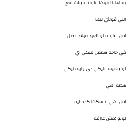
وفاء:انا لقيتها عارفه قولت انتي
اللي قولتي ليها
امل :عارفه لو العيد ميلاد حصل
في حاجه هعمل فيكي اي
لولو:عيب عليكي دي جايبه ليكي
هديه اهي
امل :هي ماسكها كده ليه
لولو :مش عارفه