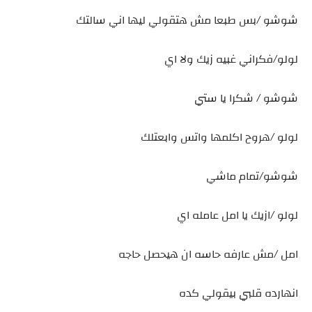
شوشو /بس طبعا مش هتقولي ليها اني سالتك
لولو/فكراني غبيه زيك ولا اي
شوشو / شكرا يا ستي
لولو /هروح اكلمها واتس وابعتلك
شوشو/تمام ماشي
لولو /ازيك يا امل عامله اي
امل /مش عارفه حاسه ان هيحصل حاجه
انهارده قلبي بيقولي كده