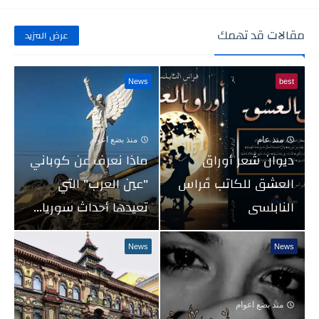
مقالات قد تهمك
عرض المزيد
News
best
منذ عام
منذ بضع اعوام
ديوان شعر أوراق
ماذا نعرف عن كوباني
العشق للكاتب فراس
"عين العرب" التي
النابلسى
تعيدها أحداث سوريا...
News
News
منذ بضع اعوام