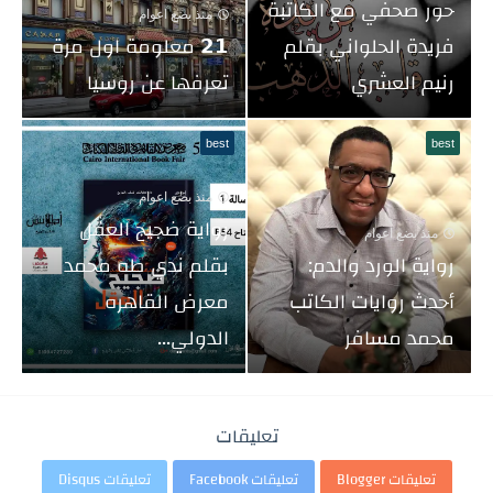
حور صحفي مع الكاتبة
منذ بضع اعوام
فريدة الحلواني بقلم
𝟮𝟭 معلومة اول مرة
رنيم العشري
تعرفها عن روسيا
best
best
منذ بضع اعوام
رواية ضجيج العقل
منذ بضع اعوام
رواية الورد والدم:
بقلم ندي طه محمد
أحدث روايات الكاتب
معرض القاهره
محمد مسافر
الدولي...
تعليقات
تعليقات Blogger
تعليقات Facebook
تعليقات Disqus