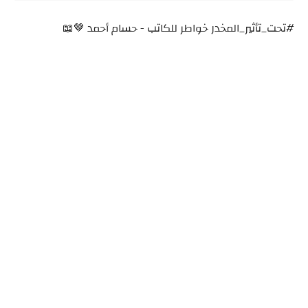
#تحت_تأثير_المخدر خواطر للكاتب - حسام أحمد 🤎📖