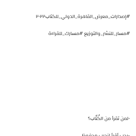
#إصدارات_معرض_القاهرة_الدولي_للكتاب٢٠٢٢
#مسار_للنشر_والتوزيع #مسارك_للقراءة
•لمن تقرأ من الكُتّاب؟
-بحب أقرأ لنجيب محفوظ