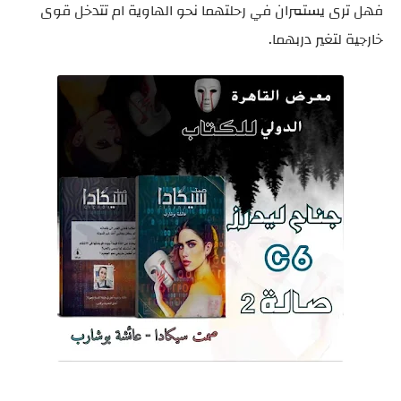
فهل ترى يستمران في رحلتهما نحو الهاوية ام تتدخل قوى
خارجية لتغير دربهما.