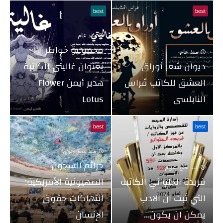
best
best
منذ عام
مجموعة خواطر
منذ عام
ديوان شعر أوراق
بعنوان غاليتى للكاتبة
العشق للكاتب فراس
هدير أيمن Flower
النابلسى
Lotus
best
best
منذ بضع اعوام
جرائم السجون
منذ بضع اعوام
فريدة الحلواني الكاتبه
الصهيونية الأمريكية:
التي ثبت ان الادب
انتهاكات حقوق
يمكن ان يكون...
الإنسان