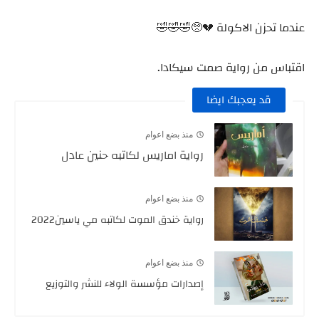
عندما تحزن الاكولة 💔🥺🤣🤣🤣
اقتباس من رواية صمت سيكادا.
قد يعجبك ايضا
منذ بضع اعوام
رواية اماريس لكاتبه حنين عادل
منذ بضع اعوام
رواية خندق الموت لكاتبه مي ياسين2022
منذ بضع اعوام
إصدارات مؤسسة الولاء للنشر والتوزيع