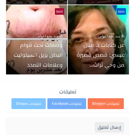
best
best
منذ بضع اعوام
منذ بضع اعوام
عن كتابات د. منال
وصفات نحت قوام
عيسي: قصص قصيرة
البطن يزيل السيلوليت
من وحي تراث...
وعلامات التمدد
تعليقات
تعليقات Blogger
تعليقات Facebook
تعليقات Disqus
إرسال تعليق