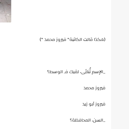
(هكذا قالت الكاتبة" فيروز محمد ")
_الإسم ثُنائِى، لقبك فـ الوسط؟
فيروز محمد
فيروز أبو زيد
_السن، المحافظة؟