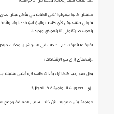
_فـ البداية لقيتِ إعجاب، ودعم من الـ حواليكِ؟
ملقتش كانوا بيقولوا “هي الكتابة دي بتأكل عيش يعني هت
تقولي متنتبهيش لأي كلام حواليكِ أنتِ قدها وأنا واث
بتعجب حد بتقولي أنا بتعجبني وبحبها.
لغاية ما اتعرفت على صحاب في السوشيال ودخلت مبادرات 
_إتعاملتِى إزاي مع الإنتقادات؟
بكل صدر رحب كلها أراء وأنا ك كاتب لازم أبقى متقبلة جميع
_إي الصعوبات الـ واجهِتك فـ المجال؟
مواجهتنيش صعوبات لأن كنت بسعى للمعرفة وجمع المع