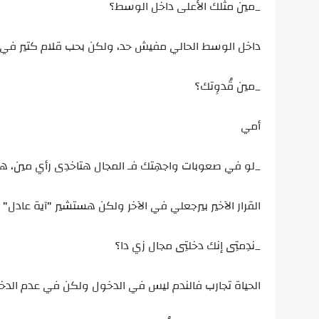
_مين مثلك الأعلى داخل الوسط؟
داخل الوسط الحالي مفيش حد، ولكن بحب قلام كتير في 
_مين قُدوِتك؟
أمي
_لو في صعوبات واجهِتك فـ المجال هتاخدِى رأي مين، هتس
القرار الآخير بيرجعلي في الآخر ولكن هستشير "آية عادل"
_ندِمتِى إنك دخلتِى مجال زي دا؟
الحياة تجارب فالندم ليس في الدخول ولكن في عدم الدخ