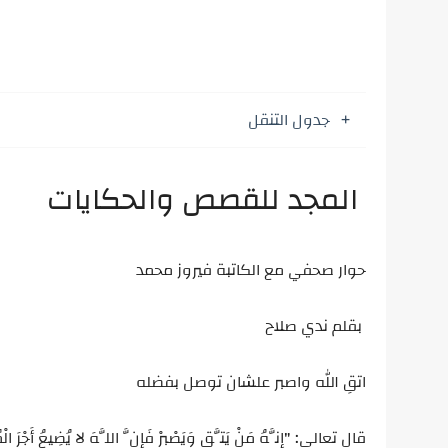
جدول التنقل
المجد للقصص والحكايات
حوار صحفي مع الكاتبة فيروز محمد
بقلم ندي صلاح
اتقِ الله واصبر علشان توصل بفضله
قال تعالى: "إِنَّهُ مَنْ يَتَّقِ وَيَصْبِرْ فَإِنَّ اللَّهَ لا يُضِيعُ أَجْرَ الْ