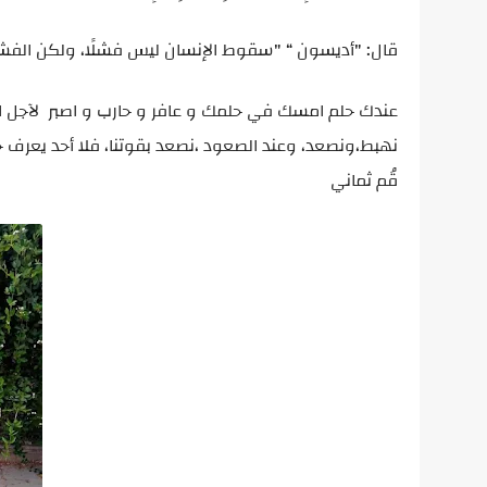
قال: "أديسون “ "سقوط الإنسان ليس فشلًا، ولكن الف
عندك حلم امسك في حلمك و عافر و حارب و اصبر لآجل ا
نهبط،ونصعد، وعند الصعود ،نصعد بقوتنا، فلا أحد يعرف حل
قُم ثماني