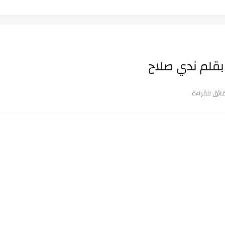
بقلم ندي صلاح
ب في ثوانٍ
 على هويته ،...
ن.. شيوخ التريند وصناعة وعي...