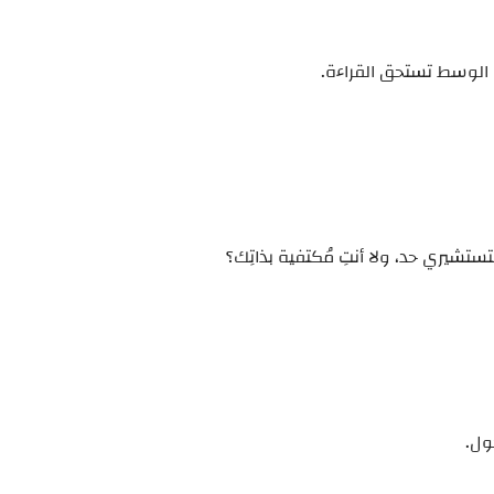
الوسط تستحق القراءة.
تشيري حد، ولا أنتِ مُكتفية بذاتِك؟
ول.