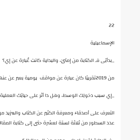
22
الإسماعيلية
_بدأتِى فـ الكتابة من إمتىٰ، والبداية كانت عُبارة عن إي؟
من 2019تقريبًا كان عبارة عن مواقف يومية بعبر عن عنها بأسطر صغير لا تدعى الثلاث السطور.
_إي سبب دخولِك الوسط، وهل دا أثر على حياتِك العملية؟
التعرف على أصدقاء ومعرفة الكثير عن الكتاب والمزيد م
عدد السطور من ثلاثة لستة لعشرة حتى إلى كتابة المقال