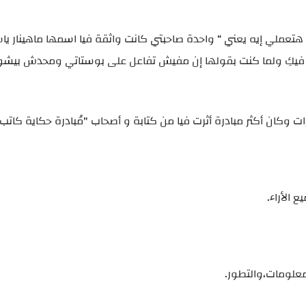
عملي إيه يعني “ واحدة صاحبتي كانت واثقة فيا اسمها ماهينار ياسر
قة فيكِ ولما كنت بقولها إن مفيش تفاعل على بوستاتي ومحدش بيشو
وكان أكثر مبادرة أثرت فيا من كتابة و أصحاب "مُبادرة حكاية كاتب"
 الأراء.
لومات،والتطور.