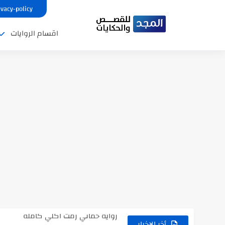
ivacy-policy
اقسام الروايات
نتينتيجة الثانوية العامة 2025 بالاسم ورقم الجلوس.. الرابط الرسمى للحصول...
رواية حماتي رمت اكلي كاملة
رواية انا مطلقه كامله
أخر الاخبار