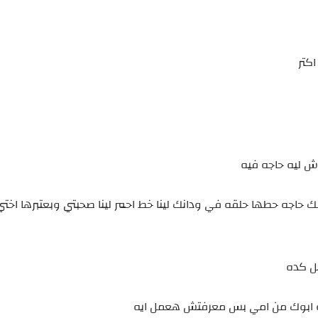
كتر
دش ليه حاجه فيه
ك حاجه حطها حلقه في ودانك لينا خط احمر لينا صحبتي وبعتبرها اخت
ازه ابوك من امي بس معرفتش هعمل ايه