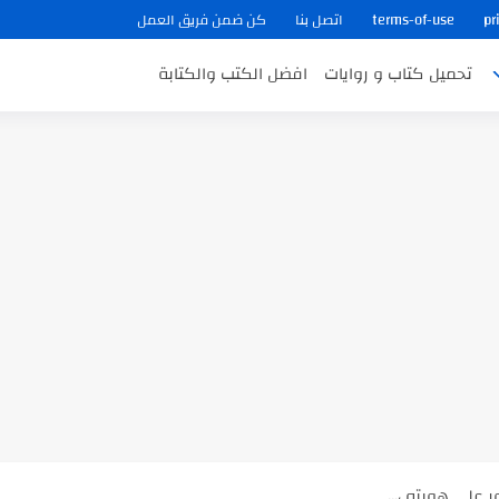
pr
terms-of-use
اتصل بنا
كن ضمن فريق العمل
تحميل كتاب و روايات
افضل الكتب والكتابة
ب في ثوانٍ
 على هويته ،...