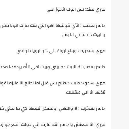
ميري بعند: بس ابوك اتجوز امي
جاسر بغضب : انتي قولتيها اهو انتي بنت مرات ابويا مش ا
والبيت ده بتاعي انا بس
ميري بسخريه : وبتاع ابوك الي هو ابويا دلوقتي
جاسر بغضب: لا البيت ده بيتي وبيت امي الله يرحمها مح
ميري بهدوء: طيب هطلع بس قبل اما اطلع انا عايزه اقول
تأذيها انا الي هقفلك
جاسر بسخريه : لا واللهي ٠وممكن تبيعها ذي ما بعتي قبل كده
ميري: انا مبعتش يا جاسر انته عارف اني حولت امنع جو