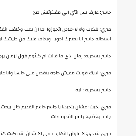
جاسر: عارف بس انتي الي مفكرتيش صح
ميري: فكرت ولا لا خلاص اتجوزوا اما ان بعت وخلفت اتفقنا 
استحاله جاسر انا بعتبرك اخويا وبخاف عليك من طيشك ار
جاسر بسخريه: زمان ذي ما قالت ام كلثوم قول لزمان يرج
ميري: اديك قولت مفيش حاجه بتفضل علي حالها وانا عارف
جاسر بسخريه : ليه
ميري بخبث: عشان بتحبها يا جاسر جاسر القديم كان بيعشق 
جاسر بغضب: جاسر القديم مات
ميري بتحدي: لا عايش النهارده في الامتحان انته كنت 