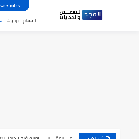
ivacy-policy
اقسام الروايات
نتينتيجة الثانوية العامة 2025 بالاسم ورقم الجلوس.. الرابط الرسمى للحصول...
رواية حماتي رمت اكلي كاملة
رواية انا مطلقه كامله
رواية رجعت من السفر فجأه كامله
رواية بنتي اللي عندها 8 سنين بعتتلي رسالة على الموبايل...
سر شراب ابني كامله
أجمل طريقة لإهداء دعاء مميز لمن تح
استعلم الآن عن نتيجة الثانوية العامة 2026 برقم الجلوس والاسم
في الوقت اللي العالم فيه بيحاول يدور
أخر الاخبار