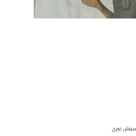
مجبتش غيري