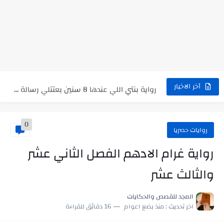
نتينتيجة الثانوية العامة 2025 بالاسم ورقم الجلوس.. الرابط الرسمى للحصول...
رواية حماتي رمت اكلي كاملة
رواية انا مطلقه كامله
رواية رجعت من السفر فجأه كامله
رواية بنتي اللي عندها 8 سنين بعتتلي رسالة على الموبايل...
أخر الاخبار
سر شراب ابني كامله
0
أجمل طريقة لإهداء دعاء مميز لمن تحب في ثوانٍ
روايات حصريا
استعلم الآن عن نتيجة الثانوية العامة 2026 برقم الجلوس والاسم
رواية غرام الادهم الفصل الثاني عشر
في الوقت اللي العالم فيه بيحاول يدور على هويته ،...
والثالث عشر
اللعب في سيكولوجية الراجل باسم الدين.. شيوخ التريند وصناعة وعي...
المجد للقصص والحكايات
اخر تحديث :
منذ بضع اعوام
16 دقائق للقراءة