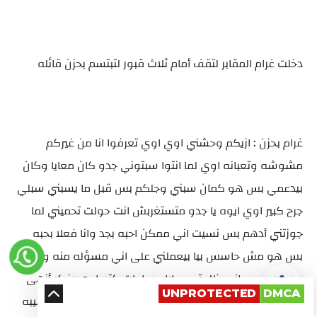
دخلت غرام المقابر لتقف أمام ثلاث قبور لتبتسم بحزن قائله
غرام بحزن : ازيكم وحشني اوي اوي تعرفوا انا من غيركم
مشوشه وتعبانه اوي لما انتوا سبتوني جدو كان معايا وكان
بيدعمي بس هو كمان سبني وجلكم بس قبل ما يسبني سبلي
جرح كبير اوي ايوه يا جدو متستغربش انت حولت تحميني لما
جوزتني أدهم بس نسيت اني ممكن احبه بجد وانا فعلا بحبه
بس هو مش حاسس بيا بيعملني على اني مسؤله منه وخلاص
ساعات بحس اني ظلمته معايا وساعات كتير اوي بفكر أنهى
UNPROTECTED
DMCA
كل حاجه بس انا بحبه واتعود على وجوده ومش هقدر اسيبه