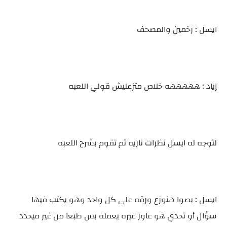
ايسل : رخمين والمصحف
إياد : هههههه خلاص متزعليش قولي اللعبه
لتوجه له ايسل نظرات ناريه ثم تقوم بشرح اللعبه
ايسل : بصوا هنوزع ورقه على كل واحد وهو يكتب فيها
سؤال أو تحدي هو عاوز غيره يعمله بس طبعا من غير ميحدد