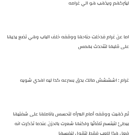
ليتركهم ويذهب هو الي غرامه
اما عن غرام فدخلت جناحها ووقفه خلف الباب وهي تضع يديها
على قلبها لتتحدث بهمس
غرام : اشششش مالك بدق بسرعه كدا ليه اهدي شويه
ثم ذهبت ووقفه أمام المرأه لتحسس باناملها على شفتيها
ببطئ لتبتسم تلقائيا ولكنها شعرت بالحزن عندما تذكرت انه
فعل هذا للعب فقط لتقول لنفسها