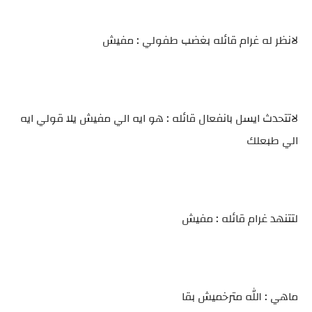
لانظر له غرام قائله بغضب طفولي : مفيش
لاتتحدث ايسل بانفعال قائله : هو ايه الي مفيش يلا قولي ايه
الي طبعلك
لتتنهد غرام قائله : مفيش
ماهي : الله مترخميش بقا