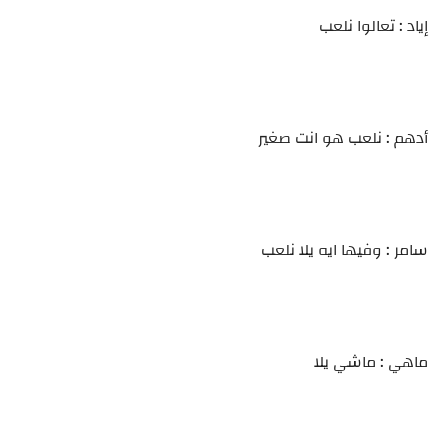
إياد : تعالوا نلعب
أدهم : نلعب هو انت صغير
سامر : وفيها ايه يلا نلعب
ماهي : ماشي يلا