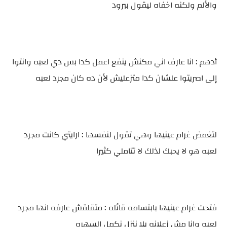
والألم ولكنه اخفاه ليقول ببرود
أدهم : انا عارف اني مكنش ينفع اعمل كدا بس دي لعبه وانتوا
إلى اصريتوا علشان كدا متزعليش لأن ده كان مجرد لعبه
لتغمض غرام عينيها وهي تقول لنفسها : ارايتي كانت مجرد
لعبه هو لا يحبك لذلك لا تتاملي كثيرا
فتحت غرام عينيها بابتسامه قائله : متقلقش عارفه انها مجرد
لعبه وانا مش زعلانه يلا ننزل نكمل السهره