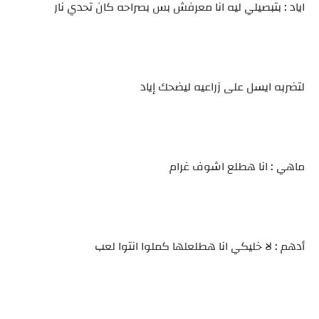
اياد : بتبصيلي ليه انا معرفش بس بصراحه كان تحدي نار
لتضربه ايسل على زراعيه ليضحك إياد
ماهي : انا هطلع اشوف غرام
أدهم : لا خليكي انا هطلعلها كملوا انتوا لعب