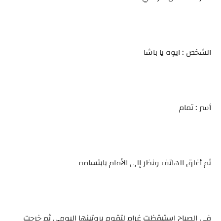
الشخص : ايوه يا باشا
أسر : تمام
ثم أغلق الهاتف ونظر إلى الأمام بابتسامه
في الصباح استيقظت غرام لتقوم بروتينها اليومي ثم خرجت