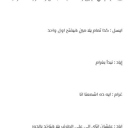
ايسل : كدا تمام يلا مين هيفتح اول واحد
إياد : نبدأ بغرام
غرام : ايه ده اشمعنا انا
إياد : علشان انتي الي على الطرف يلا هناخد بالدور