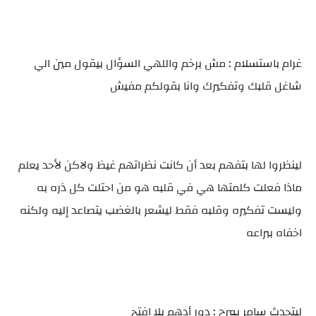
غرام باستسلام : مش برخم واللهي السؤال بيقول مين الي
شاغل قلبك وتفكيرك وانا بقولكم مفيش
لينظروا لها بتفهم بعد أن كانت نظراتهم غيظ ولاكن لأحد يعلم
ماذا فعلت كلمتها هي في قلبه هو من احتلت كل ذره به
وليست تفكيره وقلبه فقط ليشعر بالغضب يتصاعد إليه ولكنه
اخفاه ببراعه
ليتحدث سامر بمرح : دور أدهم يلا افتح