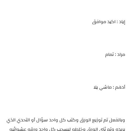
إياد : اكيد موافق
مراد : تمام
أدهم : ماشي يلا
وبالفعل تم توزيع الورق وكتب كل واحد سؤال أو التحدي الذي
يريده وتم ثني الورق وخلطه ليسحب كل واحد ورقه عشوائيه