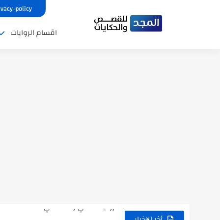
ivacy-policy
اقسام الروايات
نتينتيجة الثانوية العامة 2025 بالاسم ورقم الجلوس.. الرابط الرسمى للحصول...
رواية حماتي رمت اكلي كاملة
رواية انا مطلقه كامله
أخر الاخبار