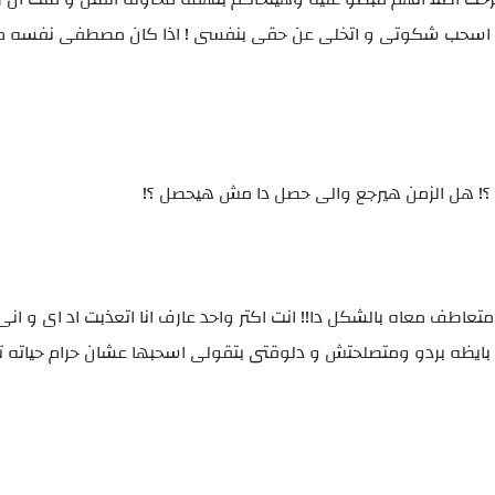
تى اسحب شكوتى و اتخلى عن حقى بنفسى ! اذا كان مصطفى نفسه 
 ؟! هل الزمن هيرجع والى حصل دا مش هيحصل ؟!
ى متعاطف معاه بالشكل دا!! انت اكتر واحد عارف انا اتعذبت اد اى و ان
ى بايظه بردو ومتصلحتش و دلوقتى بتقولى اسحبها عشان حرام حياته 