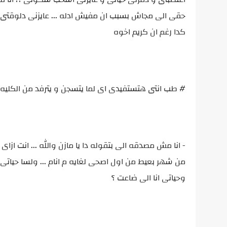
حقى الى مجاش بسبب ان مفيش ادله ... عايزنى دلوق
كدا رغم ان كريم اخوه
# طب انتى هتستفيدى اى لما يتسجن و يترفد من الكليه
- انا مش مصدقه الى بتقوله دا يا مازن والله ... انت ازا
من شهر بعيط من اول اصحى لغايه م انام ... ولسا حيات
وحياتى انا الى ضاعت ؟