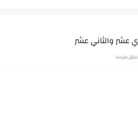
دي عشر والثاني عشر
ب في ثوانٍ
 على هويته ،...
ن.. شيوخ التريند وصناعة وعي...