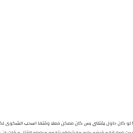
ى ؟! لو كان حاول يقتلنى بس كان ممكن فعلا وقتها اسحب الشكوى لكن
حت اصلا انهم قبضو عليه وهيتحاكم بتهمه محاوله القتل و قلت ان ربن