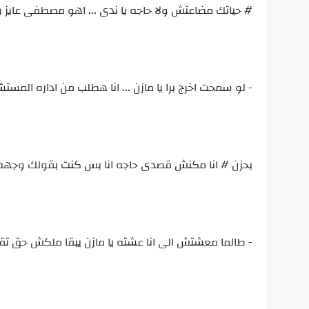
# حياتك مضاعتش ولا حاجه يا ندى ... اهو مصطفى عايز 
- لو سمحت اخرج برا يا مازن ... انا هطلب من اداره ا
بحزن # انا مكنش قصدى حاجه انا بس كنت بقولك وجهه 
- طالما معشتش الى انا عشته يا مازن يبقا ملكش حق 