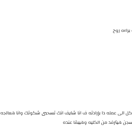
براءه روح
لى عمله دا بإرادته ف انا شايف انك تسحبى شكوتك وانا هعالجه 
جن هيترفد من الكليه وهيبقا عنده