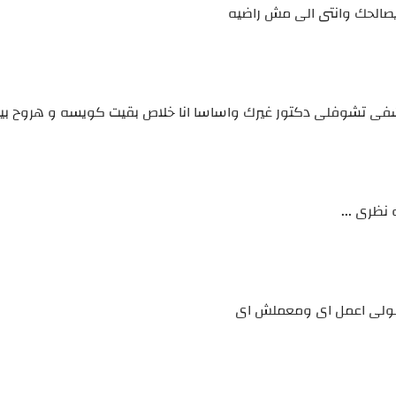
يصالحك وانتى الى مش راضيه
لمستشفى تشوفلى دكتور غيرك واساسا انا خلاص بقيت كويسه و هروح ب
نظرى ...
تقولى اعمل اى ومعملش اى