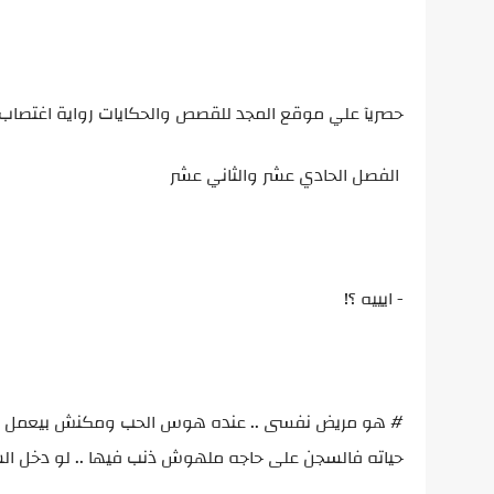
حصريآ علي موقع المجد للقصص والحكايات رواية اغتصاب 
الفصل الحادي عشر والثاني عشر
- ايييه ؟!
# هو مريض نفسى .. عنده هوس الحب ومكنش بيعمل كل ا
حياته فالسجن على حاجه ملهوش ذنب فيها .. لو دخل الس