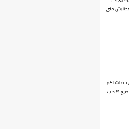
مطلبش منى
ى فضلت اكتر
تضيع ؟! طب