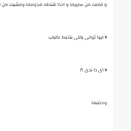
و قامت من سريرها و اخدا شنطه هدومها ومشيت من
¥ ايوا ثوانى ياللى بتخبط عالباب
¥ اى دا ندى ؟!
وحضنها