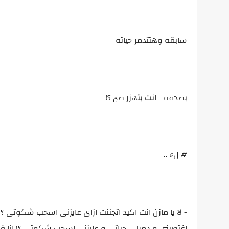
سابقه وهتتدمر حياته
بصدمه - انت بتهزر صح ؟!
# لء ..
- لا يا مازن انت اكيد اتجننت ازاى عايزنى اسحب شكوت
اغتصبنى و دمرلى حياتى و عايزنى اسحب شكوتى ؟! انا فر