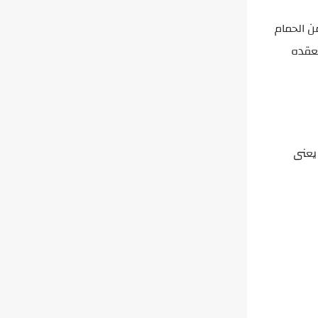
ن الحمام
عقده
 يعنى