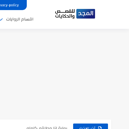
ivacy-policy
اقسام الروايات
نتينتيجة الثانوية العامة 2025 بالاسم ورقم الجلوس.. الرابط الرسمى للحصول...
رواية حماتي رمت اكلي كاملة
رواية انا مطلقه كامله
أخر الاخبار