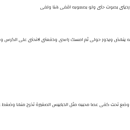
ه ما رديتى بصوت حتى ولو بصعوبه اقفى هنا ولفى
به ينهض ويدور حولى ثم امسك راسى ودفعنى لانحنى على الكرس و
وضع تحت كفى عصا محببه مثل الدبابيس الصغيرة تخرج منها وضغط