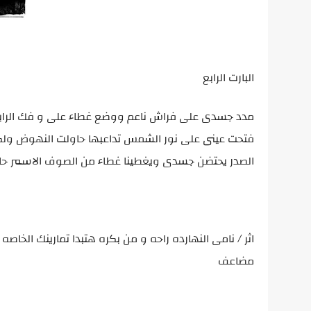
البارت الرابع
مدد جسدى على فراش ناعم ووضع غطاء على و فك الرابط
فتحت عينى على نور الشمس تداعبها حاولت النهوض ولكنى
الصدر يحتضن جسدى ويغطينا غطاء من الصوف الاسمر حاو
اثر / نامى النهارده راحه و من بكره هتبدا تمارينك الخا
مضاعف