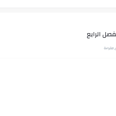
فصل الرابع
ب في ثوانٍ
 على هويته ،...
ن.. شيوخ التريند وصناعة وعي...