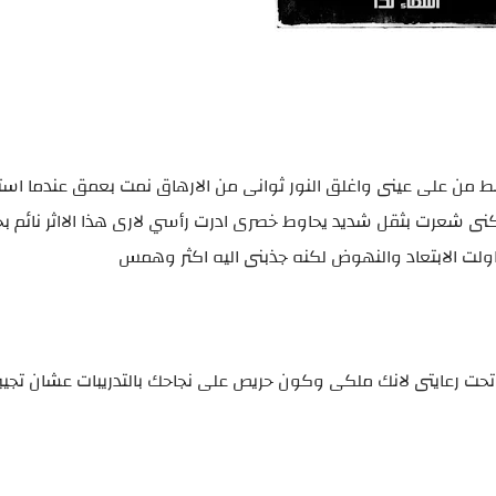
 من على عينى واغلق النور ثوانى من الارهاق نمت بعمق عندما اس
 شعرت بثقل شديد يحاوط خصرى ادرت رأسي لارى هذا الااثر نائم بج
لت الابتعاد والنهوض لكنه جذبنى اليه اكثر وهمس
صه تحت رعايتى لانك ملكى وكون حريص على نجاحك بالتدريبات عشان تجي