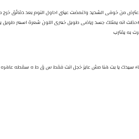
اعترض من خوفى الشديد واغمضت عينى احاول النوم بعد دقائق خرج م
ظت انه يمتلك جسد رياضى طويل خمرى اللون شعرة اسمر طويل ي
رت به يقترب
ضاء سيدك يا بت هنا مش عايز خجل انت فقط س ق ط ه سقطه عاهره