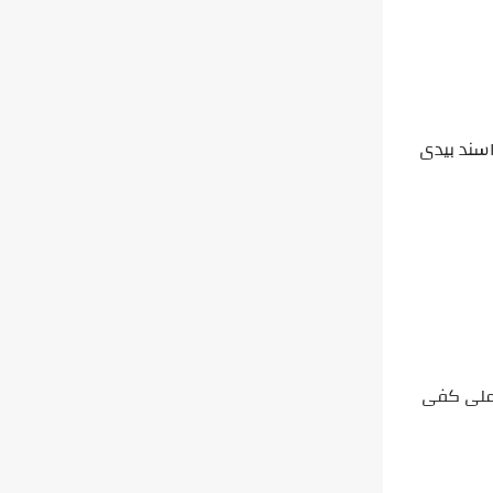
اسند بيدى
 على كفى