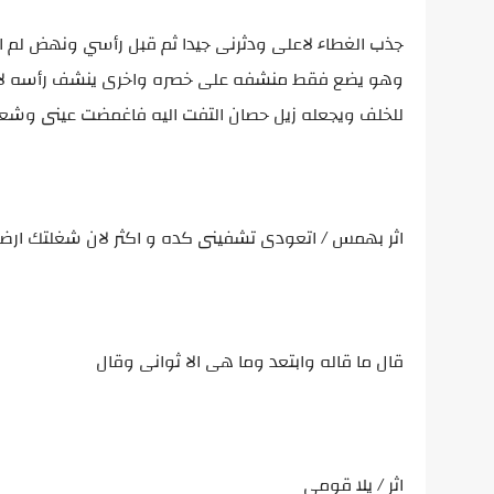
جذب الغطاء لاعلى ودثرنى جيدا ثم قبل رأسي ونهض لم 
وهو يضع فقط منشفه على خصره واخرى ينشف رأسه لاح
للخلف ويجعله زيل حصان التفت اليه فاغمضت عينى وشع
اثر بهمس / اتعودى تشفينى كده و اكثر لان شغلتك ار
قال ما قاله وابتعد وما هى الا ثوانى وقال
اثر / يلا قومى