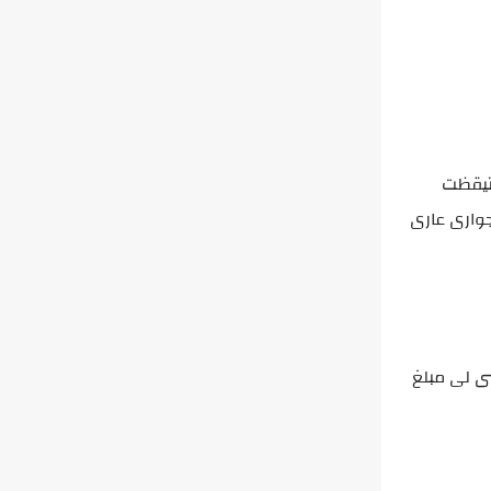
تيقظت
وارى عارى
بى لى مبلغ