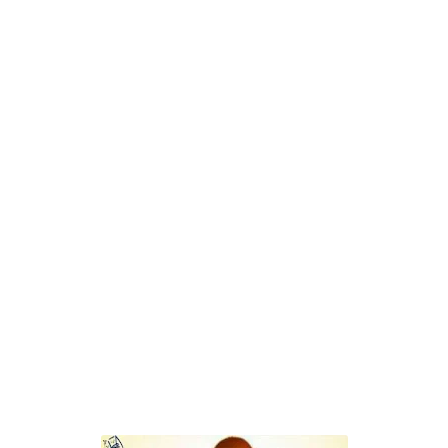
اللعب في سيكولوجية الراجل باسم الدين.. شيوخ التريند وصناعة وعي...