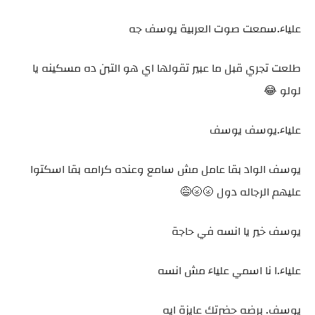
علياء.سمعت صوت العربية يوسف جه
طلعت تجري قبل ما عبير تقولها اي هو التبن ده مسكينه يا
لولو 😂
علياء.يوسف يوسف
يوسف الواد بقا عامل مش سامع وعنده كرامه بقا اسكتوا
عليهم الرجاله دول 🌝🌝😅
يوسف خير يا انسه في حاجة
علياء.ا نا اسمي علياء مش انسه
يوسف. برضه حضرتك عايزة ايه