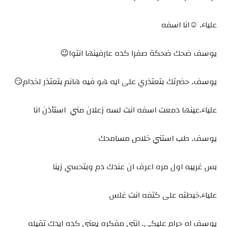
علياء. ☺️انا اسفه
يوسف ضحك ضحكة صفرا كده عارفينها انتوا😉
يوسف. حضرتك بتعتذري على ايه هو فيه هانم بتعتذر لخدام😏
علياء.عينها دمعت اسفه انت لسه زعلان مني استأذن انا
يوسف. طب استني خلاص مسامحك
بس غريبه اول مره اعرف ان عندك دم وبتحسي زينا
علياء.خبطته على كتفه انت غلس
يوسف اه حرام عليكي. انتى مفكره يعني كده ايدك تقيله