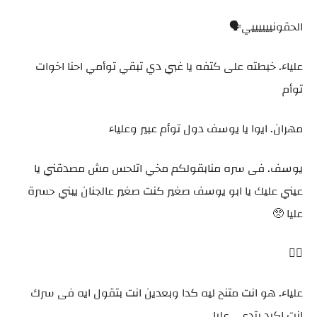
الحقونييييييي🗣️
علياء. خبطته على كتفه يا غبي دي تبقي توأمي احنا اخوات
توأم
مهران. ايوا يا يوسف دول توأم عبير وعلياء
يوسف. فى سره منابقولكم مخي اتلحس مش مصدقني يا
عيني عليك يا ابو يوسف صغير كنت صغير عالجنان يبني حسرة
عليا 🥺
علياء. هو انت متنح ليه كدا وبعدين انت بتقول ايه فى سرك
انت اكيد بتدعي عليا