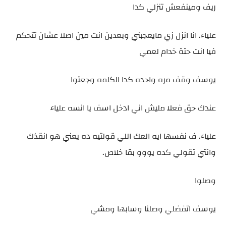
ريف ومينفعش تنزلي كدا
علياء. انا انزل زي مايعجبني وبعدين انت مين اصلا عشان تتحكم
فيا انت حتة خدام لعمي
يوسف وقف مره واحده كدا الكلمه وجعتوا
عندك حق فعلا مليش اني ادخل اسف يا انسه علياء
علياء. ف نفسها ايه العك اللي قولتيه ده يعني هو انقذك
وانتي تقولي كده يووو بقا خلاص.
وصلوا
يوسف اتفضلي وصلنا وسابها ومشي