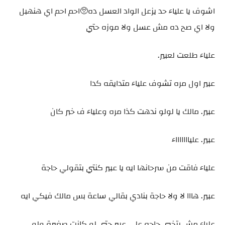
اشوف يا علياء حد يزعل الواد العسل ده🥺احم احم اي هنهبل
ولا اي صح ده مش عسل ولا موزه حتي
علياء طلعت لعبير.
عبير اول مره تشوف علياء متدايقه كدا
عبير. مالك يا لولو ندهت كذا مره وعلياء ف خبر كان
عبير. علياااااااء
علياء فاقت من سرحانها ايه يا عبير كنتي بتقولي حاجة
عبير. هااا لا ولا حاجة بنادي بقالي ساعة بس مالك فيكي ايه
علياء مش بتخبي حاجه على عبير حتي لو كانت صغيرة ولو