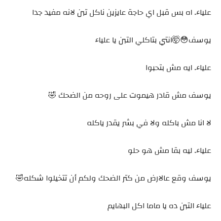
علياء. اه بس قبل اي حاجة عايزين ناكل تبن لانه مفيد جدا
يوسف😳🤯انتي بتاكلي التبن يا علياء
علياء. ايه مش بتحبوا
يوسف مش قادر هيموت على روحه من الضحك 🤣
لا انا مش باكله ولا في بشر يقدر ياكله
علياء. ليه بقا مش هو حلو
يوسف وقع عالارض من كتر الضحك ولكم أن تتخيلوا شكله🤣
علياء التبن ده يا ماما اكل البهايم