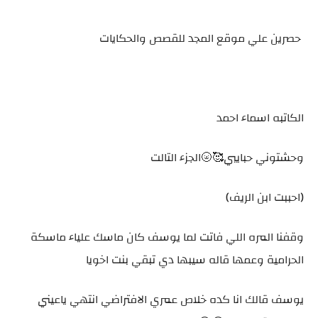
حصرين علي موقع المجد للقصص والحكايات
الكاتبه اسماء احمد
وحشتوني حبايبي🥰🌝الجزء التالت
(احببت ابن الريف)
وقفنا المره اللي فاتت لما يوسف كان ماسك علياء ماسكة
الحرامية وعمها قاله سيبها دي تبقي بنت اخويا
يوسف قالك انا كده خلاص عمري الافتراضي انتهي ياعيني