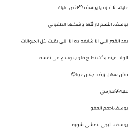
علياء. انا فاره يا يوسف 🥺اخص عليك
يوسف. ابتسم لبرائتها وشكلها الطفولي
بعد القمر اللي انا شايفه ده انا اللي بقيت كل الحيوانات
الواد عينه بدأت تطلع قلوب وساح فى نفسه
مش سهل برضه جنس حوا😉
علياء🤗ميرسي
يوسف.احمم العفو
يوسف. تيجي نتمشي شويه