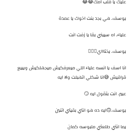
عليك يا قلب امك😂😂
يوسف. هي بجد بنت اخوك يا عمدة
علياء. اه سيبني بقا يا زفت انت
يوسف. يختاااي🙆🏻‍♂️
انا اسف يا انسه علياء اللي ميعرفكيش ميجهلكيش ويبيع
قراقيش 😅انا شكلي اتهبلت ولا ايه
عبير. انت بتقول ايه 🙄
يوسف.🙃ايه ده هو انتي بقيتي اتنين
يما انتي طلعتي ملبوسه كمان