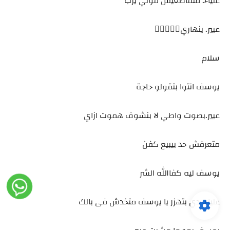
علياء. متقاطعيش قولي يرب
عبير. ينهاري⁦🙆‍♀️⁩⁦🏃🏾‍♀️⁩
سلام
يوسف انتوا بتقولو حاجة
عبير.بصوت واطي لا بنشوف هموت ازاي
متعرفش حد بيبيع كفن
يوسف ليه كفاالله الشر
علياء. دي بتهزر يا يوسف متخدش فى بالك