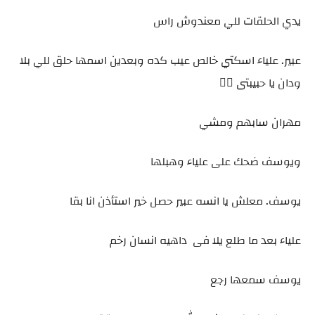
يدي الحلقات للي معندوش راس
عبير. علياء اسكتي خالص عيب كده وبعدين اسمها حلق للي بلا
ودان يا حبيبتى 🤦‍♀️⁩
مهران سابهم ومشي
ويوسف ضحك على علياء وهبلها
يوسف. معلش يا انسه عبير حصل خير استأذن انا بقا
علياء بعد ما طلع يلا فى داهيه انسان رخم
يوسف سمعها رجع