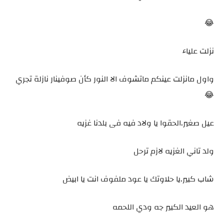
😂
نزلت علياء
واول مانزلت عينكم ماتشوف الا النور كأن صوفينار نازلة تجري
😂
عيل صغير.الحقوا يا ولاد فيه فى بلدنا غزيه
ولد تاني الغزيه لازم ترحل
شاب كبير.يا حلاوتك يا عود ملفوف انت يا ابيض
هو العيد الكبير جه ودي اللحمه