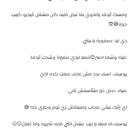
ومسك أيدها يالهوي بقا نبض قلبه كان مشغل ڤيديو كليب
جوه😅🙊
دي ايد عصفورة يا بنتي
علياء وشها احمر😊فعلا ايدي صغيرة وشدت أيدها
يوسف. اسف بجد مش عارف عملت كده ازاي
علياء. حصل خير متتأسفش تاني
اي رأيك نبقي صحاب ومنبقاش زي توم وجيري كدا 😅
يوسف.اه فعلا يا ريت عشان انتي فاره شريره وانا غلبان🌝🌝