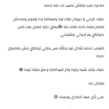
صاحبه طب ملناش نصيب ف حته لحمه
علياء. اوعي يا حيوان منك ليه ولسانها بدء يتعوج ومحدش
فاهم منها حاجه لغات بقا 😂يعني جايه تعمل بنت ناس
دلوقتي يلا اديكي هتتنفخي
الشاب. لحمه تتاكل نيه والله بس بطلي ترتطني مش فاهمين
حاجة
علياء. بقت شبه چايدا بتاع شيكامارا وعايز منقذ ليها 😂
مايكل جه
على رأي سيد قصدي يوسف 😅