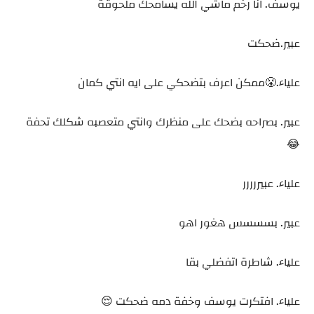
يوسف. انا رخم ماشي الله يسامحك ملحوقة
عبير.ضحكت
علياء.😤ممكن اعرف بتضحكي على ايه انتي كمان
عبير. بصراحه بضحك على منظرك وانتي متعصبه شكلك تحفة
😂
علياء. عبيررررر
عبير. بسسسس هغور اهو
علياء. شاطرة اتفضلي بقا
علياء. افتكرت يوسف وخفة دمه ضحكت 😌