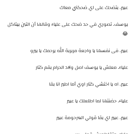
عبير. بتضحك على اي ضحكني معاك
يوسف. تصوري في حد ضحك على علياء وقالها أن التبن بيتاكل
😂
عبير. فى نفسها يا واجعة مربربة الله يرحمك يا بيرو
علياء. معلش يا يوسف اصل ولاد الحرام بقم كتار
عبير. اه يا اختشي كتار اوي أما اطير انا بقا
علياء. حضنتها لما اطلعلك يا عبير
عبير. عبير اي بقا قولي المرحومة عبير