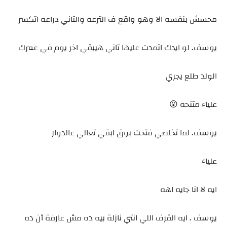
محسش بنفسه الا وهو واقع ف الترعه والتاني دراعه اتكسر
يوسف. لو ايدك اتمدت عليها تاني هيبقي اخر يوم في عمرك
الولد طلع يجري
علياء متنحه 😮
يوسف. لما تخلصي فتحت بوق ابقي تعالي عالدوار
علياء
ايه لا انا جايه اهه
يوسف . ايه القرف اللي انتي نازلة بيه ده مش عارفة أن ده