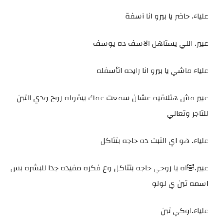
علياء. حاضر يا بيرو انا آسفة
عبير. اللي يستاهل الاسف ده يوسف
علياء ماشي يا بيرو انا رايحه اتأسفله
عبير مش هتلاقيه عشان سمعت عمك بيقوله روح ودي التبن
للتاجر وتعالي
علياء. هو اي التبت ده حاجه بتتاكل
عبير.🤣اه يا روحي حاجه بتتاكل وع فكره مفيده جدا للبشره بس
اسمه تبن ي لولو
علياء.اوكي تبن