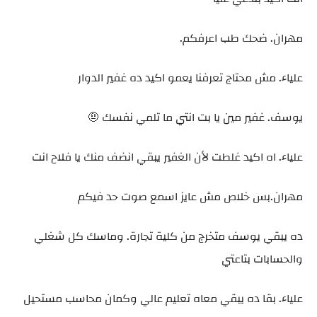
مهران. ضحك طب اعرفكم.
علياء. مش محتاج تعرفنا يعمو اكيد ده غفير الدوار
يوسف. غفير مين يا بت انتي ما تلمي نفسك 🤨
علياء. اه اكيد غلطت لأن الغفير يبقي انضف منك يا فلاح انت
مهران.بس خلاص مش عايز اسمع صوت حد فيكم
ده يبقي يوسف متخرج من كلية تجارة. وماسك كل شغلي
والحسابات بتاعتي
علياء. بقا ده يبقي معاه تعليم عالي وكمان محاسب مستحيل