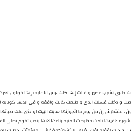
ى تشرب عصير و قالت إنها كلت ،بس انا عارف إنها قولون تَعبها
 خلصت و دخلت غسلت ايدى و طلعت كانت واقفه و فى ايديها كوبايه ا
، مفتكرش إن من يوم ما اتجوزتها سابت البيت او حتى علت صوتها ا
ويه لاقيتها نامت فظبطت المنبه بتاعها لانها بتحب تقوم تصلى الفجر
ت و جيت اقفله لفت نظرى ابلكشين"مذكراتى" مهتمتش حطيت للموب