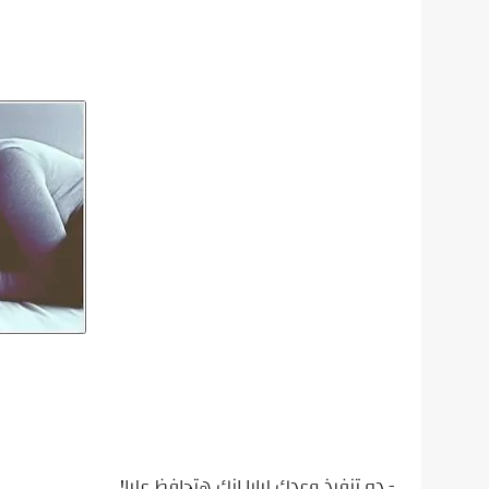
- ده تنفيذ وعدك لبابا إنك هتحافظ عليا!