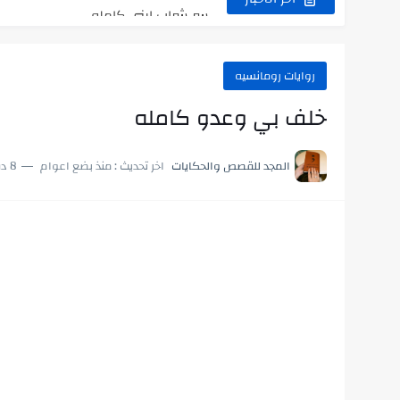
أجمل طريقة لإهداء دعاء مميز لمن تح
استعلم الآن عن نتيجة الثانوية العامة 2026 برقم الجلوس والاسم
روايات رومانسيه
في الوقت اللي العالم فيه بيحاول يدور
خلف بي وعدو كامله
اللعب في سيكولوجية الراجل باسم الدي
المجد للقصص والحكايات
اخر تحديث :
منذ بضع اعوام
8 دقائق للقراءة