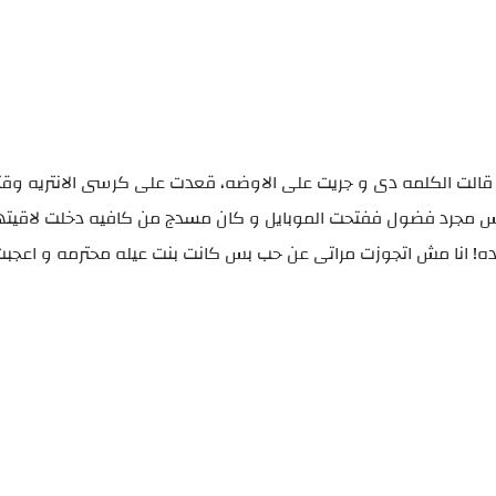
ا قالت الكلمه دى و جريت على الاوضه، قعدت على كرسى الانتريه وقت
بس مجرد فضول ففتحت الموبايل و كان مسدج من كافيه دخلت لاقيته
 ده! انا مش اتجوزت مراتى عن حب بس كانت بنت عيله محترمه و اعجبت