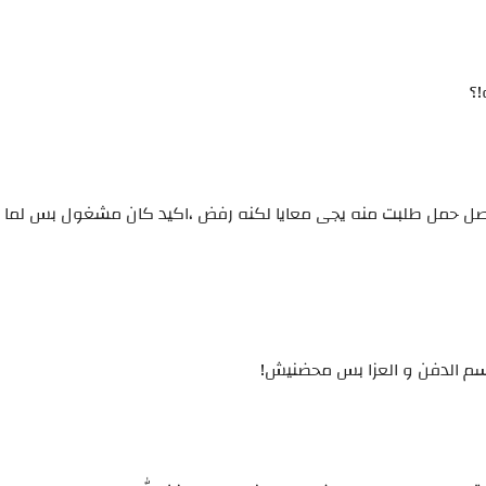
؟
 لان مش حصل حمل طلبت منه يجى معايا لكنه رفض ،اكيد كان مشغول بس لم
اسم الدفن و العزا بس محضنيش!