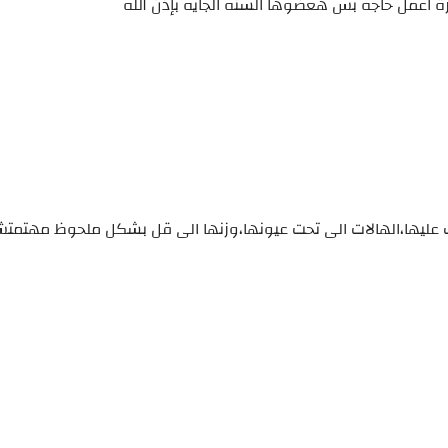
رة اعمل حاجه بس هعضوها السنه الجايه بإذن الله
قلبى وجعنى بصيت عليها،الهالات الى تحت عيونها،وزنها الى قل بشكل ملحوظ مهت