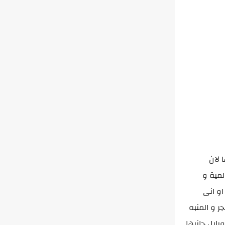
 لان
لمية و
و انى
 و المنبه
ايل جانبها