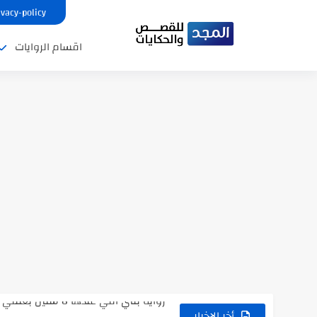
ivacy-policy
اقسام الروايات
نتينتيجة الثانوية العامة 2025 بالاسم ورقم الجلوس.. الرابط الرسمى للحصول...
رواية حماتي رمت اكلي كاملة
رواية انا مطلقه كامله
رواية رجعت من السفر فجأه كامله
رواية بنتي اللي عندها 8 سنين بعتتلي رسالة على الموبايل...
سر شراب ابني كامله
أخر الاخبار