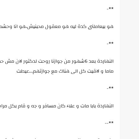
**-
هو بيعاملنى كدة ليه هو معقول محبنيش،هو انا وحشه!
**-
النهاردة بعد 6شهور من جوازنا روحت لدكتور
ماما و لاقيت كل الى هناك مع جوازتهم...عيطت
**-
النهاردة بابا مات و علاء كان مسافر و جه و قام بكل مر
**--