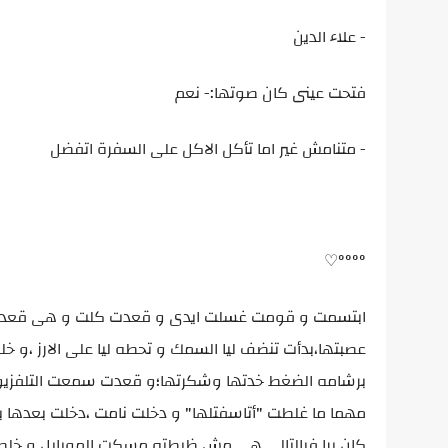
- علاء الدين
فتحت عينى كان صوتها:- نعم
- متنامش غير اما تأكل الاكل على السفرة اتفضل
°°°°♡
ابتسمت و قومت غسلت ايدى و قعدت كلت و هى قعدت جانب
عصبتها،بدأت تنضف ليا السمك و تحطه ليا على الارز ،و
برشامه الضغط خدتها وشكرتها؛و قعدت سمعت التلفزيون 
مهما ما غلطت "أتاسفتلها" و دخلت نامت ،دخلت بعدها بش
كان برا فبالتالى هى مش ظبطته مسكت الموبايل و خلص