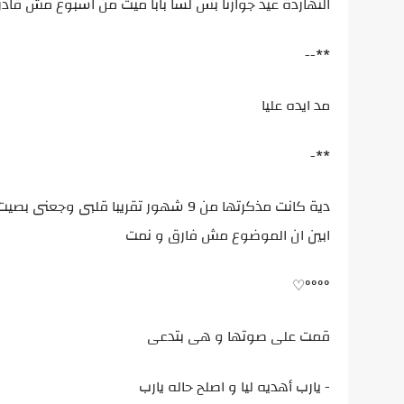
النهاردة عيد جوازنا بس لسا بابا ميت من اسبوع مش قاد
**--
مد ايده عليا
**-
دية كانت مذكرتها من 9 شهور تقريبا 
ابين ان الموضوع مش فارق و نمت
°°°°♡
قمت على صوتها و هى بتدعى
- يارب أهديه ليا و اصلح حاله يارب