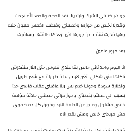
جواهر كتبتلي الشيك وابتدينا ننفذ الخطة والحمدالله نجحت
وقدرنا نخلص من جوزها وخطيبتي وقبضت الخمس مليون جنيه
وهيا قدرت تنتقم من جوزها اخيرآ بعدها طلقتها وسافرت
بعد مرور عامين
انا اليوم واحد تاني خالص بقا عندي فلوس حتى النار متقدرش
تاكلها حتى شكلي اتغير لابس بدلة طويلة مع شعر طويل
ونظارة سودة وحوليا خدم بس ربنا عاقبني عقاب قاسي جدآ
بسبب الي عملتو بخطيتي وجوز مراتي حصلتلي حادثة مؤلمة
خلتني مشلول وعاجز عن الخلفة للابد وفوق كل ده ضميري
مش مريحني خالص ومش بقدر انام
قررت اعترف بكل حاجة للشرطة رحت سلمت نفسي وحكيت كل