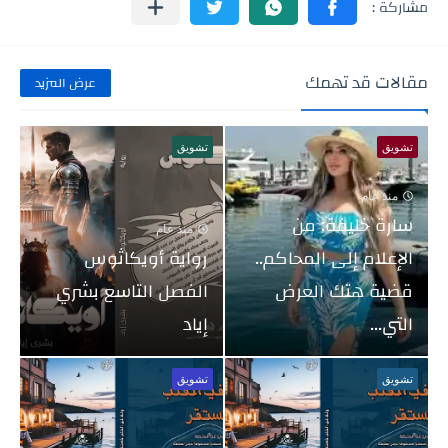
مقالات قد تهمك
عرض المزيد
تشويق
تشويق
منذ عام
سارة خليفة: من
منذ عام
الإعلام إلى المحاكم..
رواية أويكاثوس
قضية هتك العرض
الفصل التاسع بشري
التي...
إياد
تشويق
تشويق