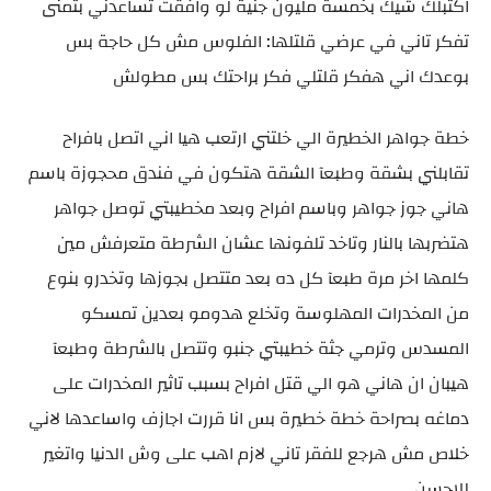
اكتبلك شيك بخمسة مليون جنية لو وافقت تساعدني بتمنى
تفكر تاني في عرضي قلتلها: الفلوس مش كل حاجة بس
بوعدك اني هفكر قلتلي فكر براحتك بس مطولش
خطة جواهر الخطيرة الي خلتني ارتعب هيا اني اتصل بافراح
تقابلني بشقة وطبعآ الشقة هتكون في فندق محجوزة باسم
هاني جوز جواهر وباسم افراح وبعد مخطيبتي توصل جواهر
هتضربها بالنار وتاخد تلفونها عشان الشرطة متعرفش مين
كلمها اخر مرة طبعآ كل ده بعد متتصل بجوزها وتخدرو بنوع
من المخدرات المهلوسة وتخلع هدومو بعدين تمسكو
المسدس وترمي جثة خطيبتي جنبو وتتصل بالشرطة وطبعآ
هيبان ان هاني هو الي قتل افراح بسبب تاثير المخدرات على
دماغه بصراحة خطة خطيرة بس انا قررت اجازف واساعدها لاني
خلاص مش هرجع للفقر تاني لازم اهب على وش الدنيا واتغير
للاحسن