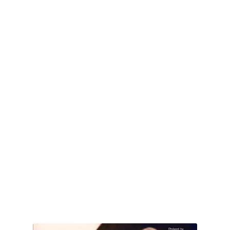
اللعب في سيكولوجية الراجل باسم الدين.. شيوخ التريند وصناعة وعي...