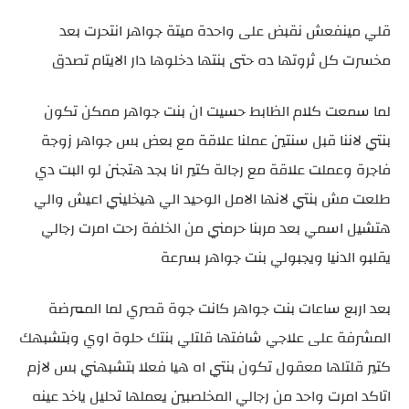
قلي مينفعش نقبض على واحدة ميتة جواهر انتحرت بعد
مخسرت كل ثروتها ده حتى بنتها دخلوها دار الايتام تصدق
لما سمعت كلام الظابط حسيت ان بنت جواهر ممكن تكون
بنتي لاننا قبل سنتين عملنا علاقة مع بعض بس جواهر زوجة
فاجرة وعملت علاقة مع رجالة كتير انا بجد هتجنن لو البت دي
طلعت مش بنتي لانها الامل الوحيد الي هيخليني اعيش والي
هتشيل اسمي بعد مربنا حرمني من الخلفة رحت امرت رجالي
يقلبو الدنيا ويجبولي بنت جواهر بسرعة
بعد اربع ساعات بنت جواهر كانت جوة قصري لما الممرضة
المشرفة على علاجي شافتها قلتلي بنتك حلوة اوي وبتشبهك
كتير قلتلها معقول تكون بنتي اه هيا فعلا بتشبهني بس لازم
اتاكد امرت واحد من رجالي المخلصبين يعملها تحليل ياخد عينه