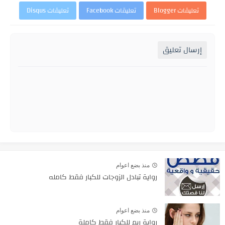
تعليقات Blogger
تعليقات Facebook
تعليقات Disqus
إرسال تعليق
منذ بضع اعوام
رواية تبادل الزوجات للكبار فقط كامله
منذ بضع اعوام
رواية ريم للكبار فقط كاملة