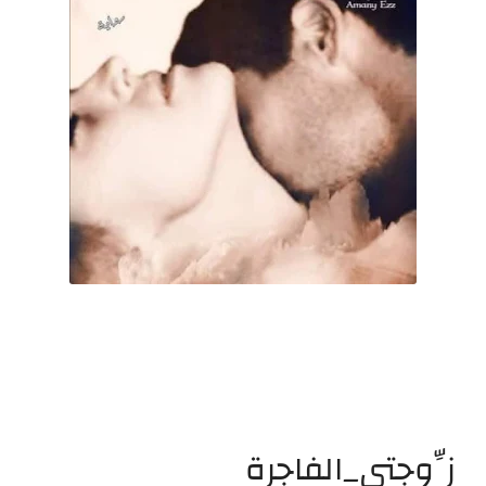
زِّوجتي_الفاجرة