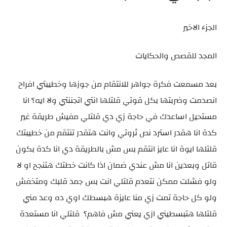
الجزء الاخير
المجد للقصص والحكايات
بعد مسمعت فكرة جواهر للانتقام من جوزها وخطيبتي افراح
انصدمت وضربتها بكل قوتي قلتلها انتي اتجننتي ولا ايه؟ انا
مستحيل اساعدك في حاجة زي دي قلتلي مفيش طريقة غير
كدة انا هقدر استرد نص ثروتي وانت هتقدر تنتقم من خطيبتك
قلتلها ايوة انا عايز انتقم بس مش بالطريقة دي انا كدة بكون
قاتل وبعدين انا مش عندي ضمان اذا كانت خطتك هتنجح او لا
ولو فشلت ممكن نتعدم قلتلي انت بس جمد قلبك ومتخفش
ولو كل حاجة تمت زي منا عايزة هبسطك اوي ده وعد مني
قلتلها هتبسطيني ازي يعني مش فاهم؟ قلتلي انا مستعدة