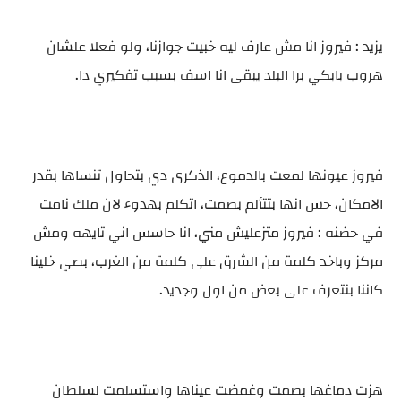
يزيد : فيروز انا مش عارف ليه خبيت جوازنا، ولو فعلا علشان
هروب بابكي برا البلد يبقى انا اسف بسبب تفكيري دا.
فيروز عيونها لمعت بالدموع، الذكرى دي بتحاول تنساها بقدر
الامكان، حس انها بتتألم بصمت، اتكلم بهدوء لان ملك نامت
في حضنه : فيروز متزعليش مني، انا حاسس اني تايهه ومش
مركز وباخد كلمة من الشرق على كلمة من الغرب، بصي خلينا
كاننا بنتعرف على بعض من اول وجديد.
هزت دماغها بصمت وغمضت عيناها واستسلمت لسلطان