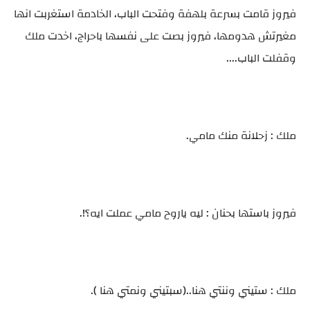
فيروز قامت بسرعة بلهفة وفتحت الباب، الخادمة استغربت انها
مغيرتش هدومها، فيروز بصت على نفسها باحراج، اخدت ملك
وقفلت الباب....
ملك : زحلانة منك مامي.
فيروز باستها بحنان : ليه ياروح مامي عملت ايه؟!.
ملك : ستيني وننتي هنا..(سبتيني ونمتي هنا ).