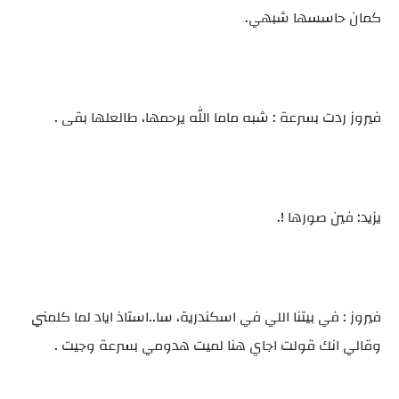
كمان حاسسها شبهي.
فيروز ردت بسرعة : شبه ماما الله يرحمها، طالعلها بقى .
يزيد: فين صورها !.
فيروز : في بيتنا اللي في اسكندرية، سا..استاذ اياد لما كلمني
وقالي انك قولت اجاي هنا لميت هدومي بسرعة وجيت .