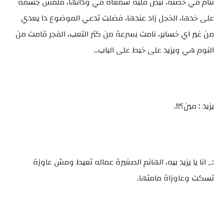
تنام في حضنه، نبض قلبه سمعاه في ودانها، ملمس جسمه
على خدها، الخجل زاد عندها، فضلت تدعي الموضوع دا يعدي
من غير اي خساير، نامت بسرعة من كتر التعب، الفجر قامت من
النوم هي ويزيد على خبط على الباب..
يزيد : مين؟!!.
:_ انا يا يزيد بيه، الهانم الصغيرة عماله تعيط ومش عاوزة
تسكت وعاوزاة مامتها.