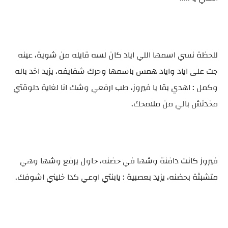
للحظة نسي اسمها اللي اياد كان لسه قايله من شوية، عينه
جت على اياد واياد همس باسمها وحرك شفايفه، يزيد اخد باله
وكمل : اهدي بقا يا فيروز، طب ارفعي وشك انا لغاية دلوقتي
مخدتش بالي من ملامحك.
فيروز كانت دافنة وشها في حضنه، حاول يرفع وشها وهي
متشبثة بحضنه، يزيد بعصبية : يابنتي اوعي كدا خليني اشوفك.