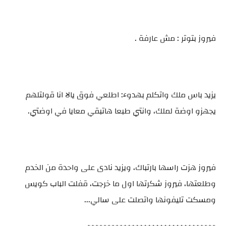
فيروز بتوتر : مش عارفة .
يزيد باس ملك واتكلم بهدوء: اطلعي فوق يالا انا قولتلهم
يجهزو اوضة لملك، وانتي طبعا هاتبقي معايا في اوضتي.
فيروز هزت راسها بارتباك، ويزيد نادى على واحدة من الخدم
وطلعتها، فيروز شكرتها اول ما خرجت، قفلت الباب كويس
ومسكت تليفونها واتصلت على سالي...