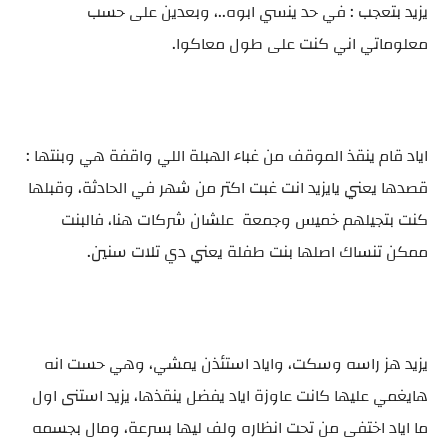
يزيد بتعجب : في حد ينسي ابوه..، وبعدين على حسب
معلوماتي اني كنت على طول معاكوا.
اياد قام ينقذ الموقف من غباء الهبلة اللي واقفة هي وبنتها :
قصدها يعني يايزيد انت غبت اكتر من شهر في الحادثة، وقبلها
كنت بتجيلهم خميس وجمعة علشان شركات هنا، فالبنت
ممكن تنساك اصلها بنت طفلة يعني دي تلات سنين.
يزيد هز راسه وسكت، واياد استئذن يمشي، وهي حست انه
هايغمي عليها كانت عاوزة اياد يفضل ينقذها، يزيد استنى اول
ما اياد اختفى من تحت انظاره ولف ليها بسرعة، ومال بجسمه