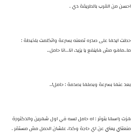
احسن من القرب بالطريقة دي .
حطت ايدها على صدره تمعنه بسرعة واتكلمت بلخبطة :
ما..ماهو مش هاينفع يا يزيد، انا...انا حامل..
بعد عنها بسرعة وبصلها بصدمة : حامل!..
هزت راسها بتوتر : اه حامل لسه في اول شهرين والدكتورة
منعتني يعني عن اي حاجة وكدا، علشان الحمل مش مستقر .