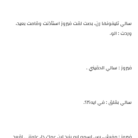
سالي تليفونها رن، بصت لقت فيروز استأذنت وقامت بعيد،
وردت : الو.
فيروز : سالي الحقيني .
سالي بقلق : في ايه؟!؟.
فيروز : مفيش، بس اسمه ايه يزيد ابن عمك دا، عاوزني اقعد