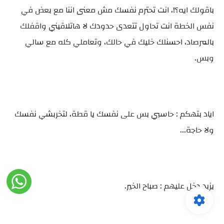
باقولك ايه؟!، انت تحترم نفسك مش معنى اننا مع بعض في
نفس الخطة انت تحاول تتعدى حدودك لا هاتلاقيني واقفلك
بالمرصاد، احسنلك خليك في حالك، وتعاملي كله مع سالي
وبس.
اياد بتهكم : حاسبي بس على نفسك يا قطة، لتخربشي نفسك
ولا حاجة...
يزيد دخل عليهم : صباح الخير.