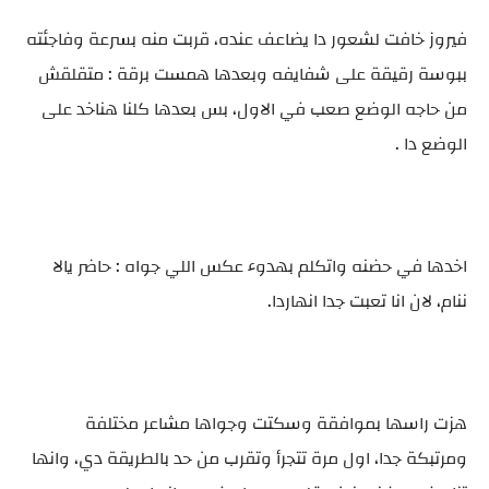
فيروز خافت لشعور دا يضاعف عنده، قربت منه بسرعة وفاجئته
ببوسة رقيقة على شفايفه وبعدها همست برقة : متقلقش
من حاجه الوضع صعب في الاول، بس بعدها كلنا هناخد على
الوضع دا .
اخدها في حضنه واتكلم بهدوء عكس اللي جواه : حاضر يالا
ننام، لان انا تعبت جدا انهاردا.
هزت راسها بموافقة وسكتت وجواها مشاعر مختلفة
ومرتبكة جدا، اول مرة تتجرأ وتقرب من حد بالطريقة دي، وانها