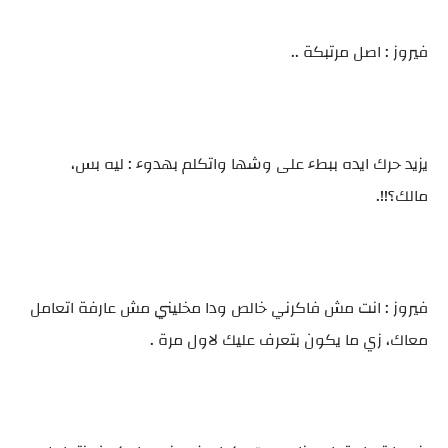
فيروز : اصل مرتبكة ..
يزيد حرك ايده ببطء على وشها واتكلم بهدوء : ليه بس،
مالك؟!!.
فيروز : انت مش فاكرني خالص ودا مخليني مش عارفة اتعامل
معاك، زي ما يكون بتعرف عليك لاول مرة .