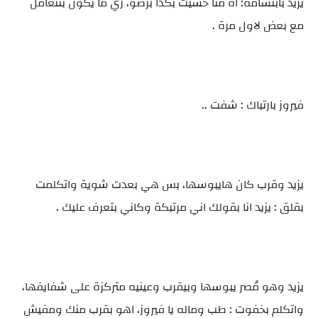
يزيد بابتسامة: اه منا حسيت بكدا برضو، زي ما يكون بنتعامل
مع بعض لاول مرة .
فيروز بارتباك : شفت ..
يزيد وقرب كان هايبوسها، بس هي بعدت شوية واتكلمت
بقلق : يزيد انا بقولك اني مرتبكة وكاني بتعرف عليك .
يزيد وهو مُصر يبوسها وبيقرب وعينيه متركزة على شفايفها،
واتكلم بخفوت : طب وماله يا فيروز، اهو بقرب منك ومفيش