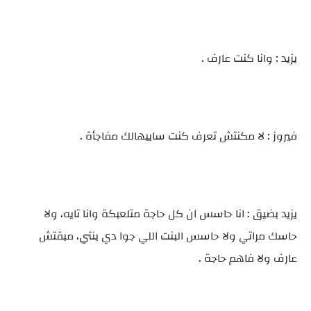
يزيد : وانا كنت عارف .
فيروز : لا مكنتش تعرف كنت سايبهالك مفاجأة .
يزيد بضيق : انا حاسس ان كل حاجة متلعبكة وانا تايه، ولا
حاسك مراتي ولا حاسس البنت اللي جوا دي بنتي، مبقتش
عارف ولا فاهم حاجة .