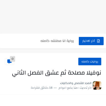
نتينتيجة الثانوية العامة 2025 بالاسم ورقم الجلوس.. الرابط الرسمى للحصول...
رواية حماتي رمت اكلي كاملة
رواية انا مطلقه كامله
رواية رجعت من السفر فجأه كامله
أخر الاخبار
رواية بنتي اللي عندها 8 سنين بعتتلي رسالة على الموبايل...
0
سر شراب ابني كامله
روايات كامله
أجمل طريقة لإهداء دعاء مميز لمن تحب في ثوانٍ
نوفيلا مصلحة ثم عشق الفصل الثاني
استعلم الآن عن نتيجة الثانوية العامة 2026 برقم الجلوس والاسم
المجد للقصص والحكايات
اخر تحديث :
منذ بضع اعوام
18 دقائق للقراءة
في الوقت اللي العالم فيه بيحاول يدور على هويته ،...
اللعب في سيكولوجية الراجل باسم الدين.. شيوخ التريند وصناعة وعي...