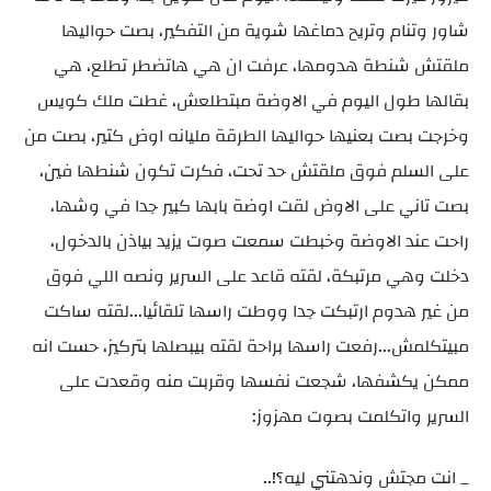
شاور وتنام وتريح دماغها شوية من التفكير، بصت حواليها
ملقتش شنطة هدومها، عرفت ان هي هاتضطر تطلع، هي
بقالها طول اليوم في الاوضة مبتطلعش، غطت ملك كويس
وخرجت بصت بعنيها حواليها الطرقة مليانه اوض كتير، بصت من
على السلم فوق ملقتش حد تحت، فكرت تكون شنطها فين،
بصت تاني على الاوض لقت اوضة بابها كبير جدا في وشها،
راحت عند الاوضة وخبطت سمعت صوت يزيد بياذن بالدخول،
دخلت وهي مرتبكة، لقته قاعد على السرير ونصه اللي فوق
من غير هدوم ارتبكت جدا ووطت راسها تلقائيا...لقته ساكت
مبيتكلمش...رفعت راسها براحة لقته بيبصلها بتركيز، حست انه
ممكن يكشفها، شجعت نفسها وقربت منه وقعدت على
السرير واتكلمت بصوت مهزوز:
_ انت مجتش وندهتني ليه؟!..