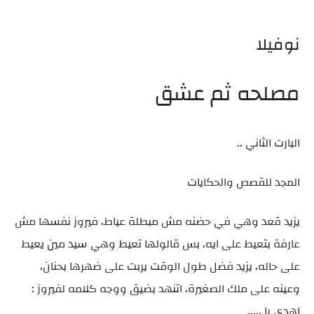
نوفيلا
مصلحه ثم عشق
البارت الثاني ..
المجد للقصص والحكايات
يزيد قعد وهي في حضنه مش مبطلة عياط، فيروز نفسها مش
عارفة بتعيط على ايه، بس قالولها تعيط وهي سيد مين يعيط
على حاله، يزيد فضل طول الوقت يربت على ضهرها بحنان،
وعينه على ملك الصغيرة، اتنهد بضيق ووجه كلامه لفيروز :
اهدي يا .....