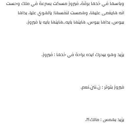
وباسها في خدها برقة، فيروز مسكت بسرعة في ملك وحست
انه هايغمى عليها، وهمست لنفسها: يالهوي عليا، بداها
ببوس، بداها ببوس، هاينها بايه..هاينها بايه يا فيروز.
يزيد وهو بيحرك ايده براحة في خدها : فيروز.
فيروز بتوتر : ن.ننن.نعم.
يزيد بهمس : مالك؟!.