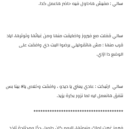
سالي : مفيش هاحاول فيه حاضر هاعمل كدا.
سالي قفلت مع فيروز واضايقت منها ومن غبائها وتوترها، اياد
قرب منها : مش هاتقوليلي برضوا البت دي وافقت على
الوضع دا ازاي.
سالي ارتبكت : عادي يعني يا ديدو ، وافقت وخلاص يالا بينا بس
نتفق هانعمل ايه لما نزور بكرة يزيد.
***************************************
فيروز غيرت لملك ونيمتها، اليوم كان طويل جدًا ومحتاجة تاخد