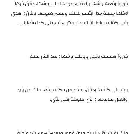
فيروز رفعت وشها براحة ودموعها على وشها، دقق فيها
لاقاها جميلة جدا، ابتسم بلطف ومسح دموعها بحنان : اهدي
بقى كفاية عياط، انا لو مت مش هاتعيطي كدا متهايلي.
فيروز همست بخجل ووطت وشها : بعد الشر عليك.
ربت على كتفها بحنان، وقام من مكانه واخد ملك من يزيد
واتامل ملامحها : انتي ملوكة بقى بنتي.
ملك نقلت نظرها بينه وبين فيروز وبعدها همست : عاوزة