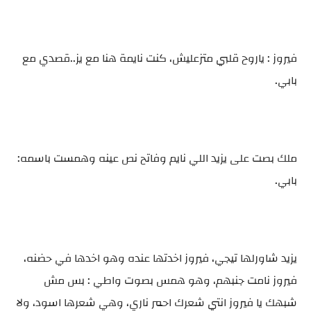
فيروز : ياروح قلبي متزعليش، كنت نايمة هنا مع يز..قصدي مع
بابي.
ملك بصت على يزيد اللي نايم وفاتح نص عينه وهمست باسمه:
بابي.
يزيد شاورلها تيجي، فيروز اخدتها عنده وهو اخدها في حضنه،
فيروز نامت جنبهم، وهو همس بصوت واطي : بس مش
شبهك يا فيروز انتي شعرك احمر ناري، وهي شعرها اسود، ولا