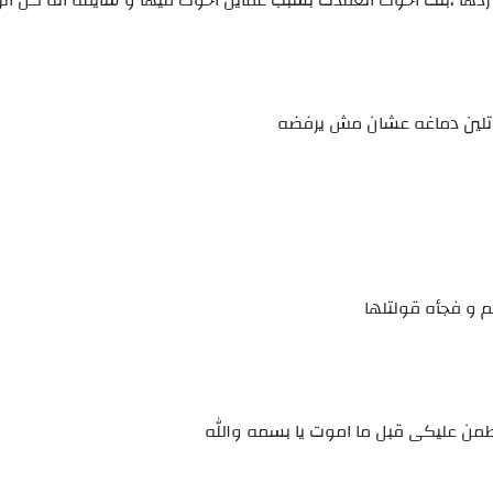
دها ،بنت اخوك اتعقدت بسبب عمايل اخوك فيها و شايفه انه كل الرج
تلين دماغه عشان مش يرفضه
 و فجأه قولتلها
اطمن عليكى قبل ما اموت يا بسمه والله