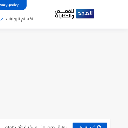
ivacy-policy
اقسام الروايات
نتينتيجة الثانوية العامة 2025 بالاسم ورقم الجلوس.. الرابط الرسمى للحصول...
رواية حماتي رمت اكلي كاملة
رواية انا مطلقه كامله
رواية رجعت من السفر فجأه كامله
أخر الاخبار