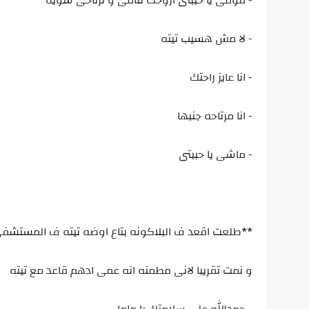
- قومى يا حببتى اروحك تنامى و ترتاحى شويه
- لا مش هسيب تيته
- انا عايز راحتك
- انا مرتاحه جنبها
- ماشى يا حببتى
**طلعت اقعد ف البلاكونه بتاع اوضه تيته ف المستشف
و نمت تقريبا لانى مطمنه انه عمى ادهم قاعد مع تيته