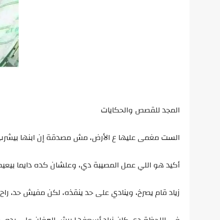
المجد للقصص والحكايات
الست مغمى عليها ع الأرض، مش مصدقة إن ابنها بيشرب
أكيد هو اللي عمل المصيبة دي، وعلشان كده دايما بيعي
زياد قام يصرخ، وينادي على حد ينقذه، لكن مفيش حد، را