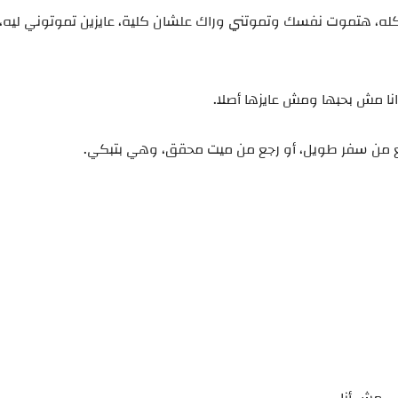
عليم كله، هتموت نفسك وتموتني وراك علشان كلية، عايزين تموتوني لي
وانا مش بحبها ومش عايزها أصلا.
 من سفر طويل، أو رجع من ميت محقق، وهي بتبكي.