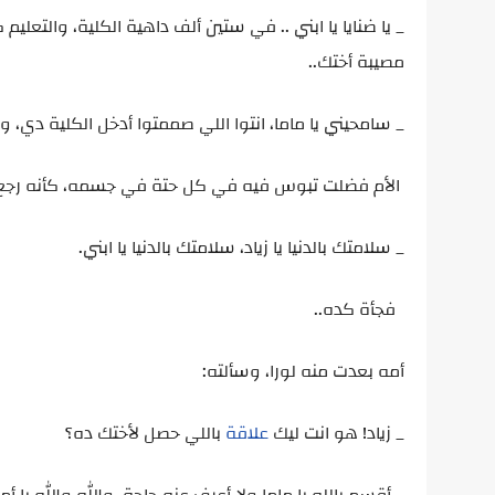
_ يا ضنايا يا ابني .. في ستين ألف داهية الكلية، والت
مصيبة أختك..
_ سامحيني يا ماما، انتوا اللي صممتوا أدخل الكلية دي، 
الأم فضلت تبوس فيه في كل حتة في جسمه، كأنه رجع
_ سلامتك بالدنيا يا زياد، سلامتك بالدنيا يا ابني.
فجأة كده..
أمه بعدت منه لورا، وسألته:
_ زياد! هو انت ليك
علاقة
باللي حصل لأختك ده؟