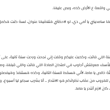
هي واقعة ع الأرض كده، وبص عليها.
 فيها سامحيني يا أمي دي، لو لاحظتي هتلاقيها عنوان، لسة كنت هكمل
لسنة اللي فاتت، وكدبت عليكم وقلت إني نجحت ورحت سنة تانية، على
س للأسف معرفتش أجاوب في امتحان المادة اللي فاتت واللي قبلها، 
 سيئة خالص يا ماما، لأني هسقط للسنة التانية، وكده هستنفذ وهيفصل
روب من عقاب نظراتكم هو الانتحار .. أنا بشرب سجاير ليا أسبوع،
 لازم أنتحر يا ماما.