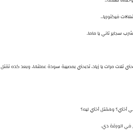
خلاها تشمه..
الات فيكتوريا..
شرب سجاير تاني يا ماما.
دبحني تلات مرات يا زياد، تدبحني بمصيبة سودة عملتها، وبعد كده تقتل 
في أختي؟ وهقتل أختي ليه؟
 في الورقة دي.