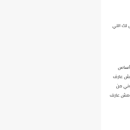
 لك اللي
 أساس
ومش عارف
وني من
 ومش عارف