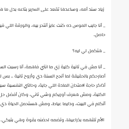
زياد سند أمه، وساعدها تقعد على السرير بتاعه بدل ما 
_ أنا جايب الموس ده كنت عايز أنتحر بيه، والورقة اللي
حاصل.
_ هتكمل لي ايه؟
_ أنا مش في تانية كلية زي ما انتي فاهمة، أنا رسبت ا
أصارحكم بالحقيقة لما أنجح السنة دي وأروح تانية .. ب
أذاكر حاجة لامتحان المادة اللي جاية، وحالتي النفسية
الكلية، ومش هعرف أوريكم وشي تاني، وكان أفضل حل لله
أتكلم في البيت، ودايما عياط، ومش هستحمل الحياة دي، كان
الأم تلتهمه بذراعيها، وتضمه لحضنه بقوة وهي بتبكي.