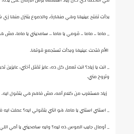
في اللحظة دي كان زياد أسعفها برش البرفان على يده، و
بدأت تفتح عينيها وهي منهارة، والدموع بتنزل منها زي شل
_ ماما .. ماما .. قومي يا ماما .. سامحيني يا ماما، مش ه
الأم فتحت عينيها وبدأت تستجمع قوتها.
_ انت يا زياد؟ انت تعمل كل ده، عايز تقتل أختي، عايزين ت
وتروح مني.
زياد مستغرب من كلام أمه، مش فاهم هي بتقول ايه.
_ استني استني يا ماما، هو انتي بتقولي ايه؟ عملت ايه 
_ أومال جايب الموس ده ليه؟ وايه سامحيني يا أمي اللي