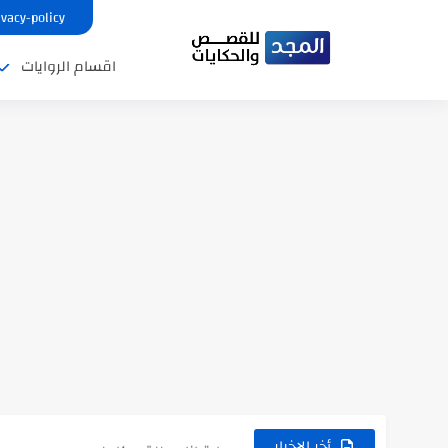
ivacy-policy
اقسام الروايات
نتينتيجة الثانوية العامة 2025 بالاسم ورقم الجلوس.. الرابط الرسمى للحصول...
رواية حماتي رمت اكلي كاملة
رواية انا مطلقه كامله
أخر الاخبار