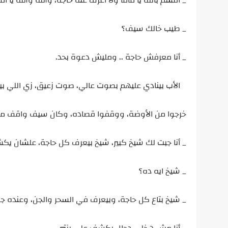
_ أقسم بالله يا ماما ولا أعرف عنه حاجة، والله والله يا أ
_ طيب خالك سيف؟
_ أنا معرفش حاجة .. ومليش دعوة بحد.
الأب بينادي عليهم بصوت عالي، صوت زعيق، زي اللي ب
خرجوا من الأوضة، ووقفوا قصاده، وكان سيف واقف مع
_ أنا جبت لك شيخ كبير، شيخ بيعرف كل حاجة، علشان يك
_ شيخ ايه ده؟
_ شيخ بتاع كل حاجة، وبيعرف في السحر والجن، وعنده 