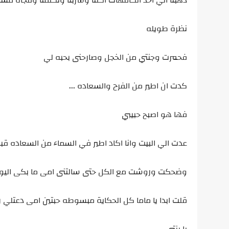
ذهبنا الي احد الكافهات اكلنا وشربنا وتكلمنا وفجاة مس
نظرة طويله
فحمرت وجنتي من الخجل وصارحنى بحبه لي
كدت ان اطير من الفرح والسعاده ...
فها هو اصبح حبيبي
عدت الي البيت وانا اكاد اطير في السماء من السعاده ق
وضحكت وروشت مع الكل حتى سالتنى امى ما بكى اليوم
قلت ابدا يا ماما كل الحكاية مبسوطه حبتين امى دعتلي رب