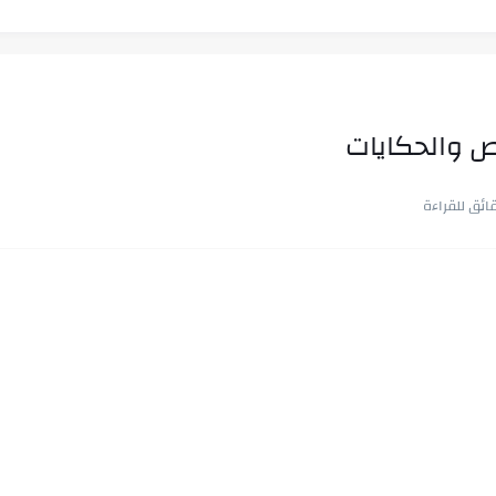
ص والحكايات
ب في ثوانٍ
 على هويته ،...
ن.. شيوخ التريند وصناعة وعي...