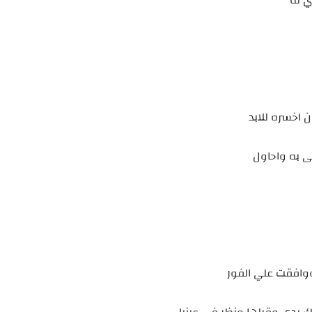
ي له
 اخسره للابد
مى به واحاول
ووافقت علي الفور