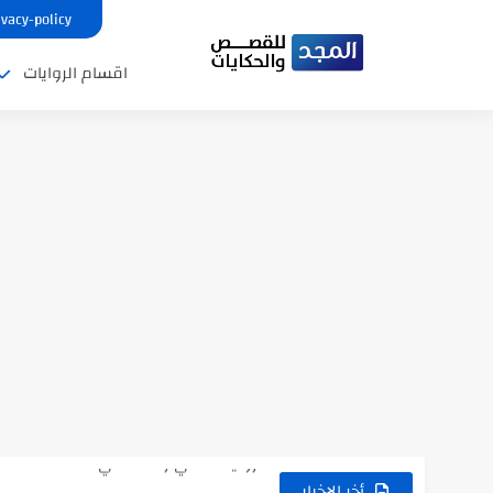
ivacy-policy
اقسام الروايات
نتينتيجة الثانوية العامة 2025 بالاسم ورقم الجلوس.. الرابط الرسمى للحصول...
رواية حماتي رمت اكلي كاملة
رواية انا مطلقه كامله
أخر الاخبار