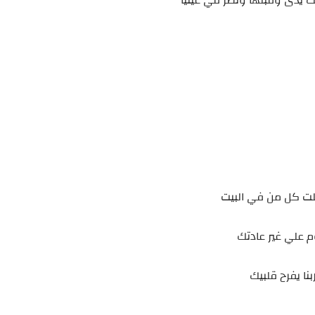
ك يدى وقبلها ونظر في عينيا
بلت كل من في البيت
 علي غير عادتك
نا يفرح قلبيك