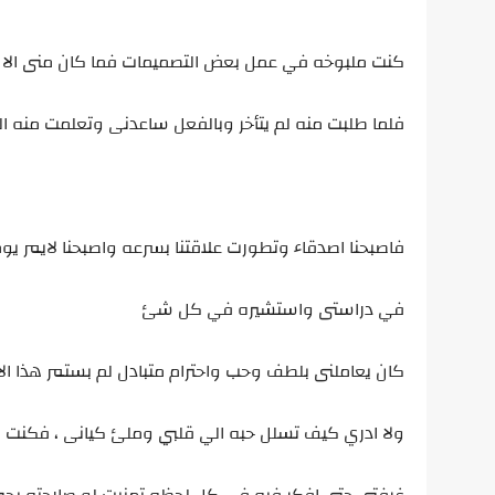
كنت ملبوخه في عمل بعض التصميمات فما كان منى الا 
فلما طلبت منه لم يتأخر وبالفعل ساعدنى وتعلمت منه الكث
فاصبحنا اصدقاء وتطورت علاقتنا بسرعه واصبحنا لايمر يوم
في دراستى واستشيره في كل شئ
كان يعاملنى بلطف وحب واحترام متبادل لم بستمر هذا الاحت
ولا ادري كيف تسلل حبه الي قلبي وملئ كيانى ، فكنت اع