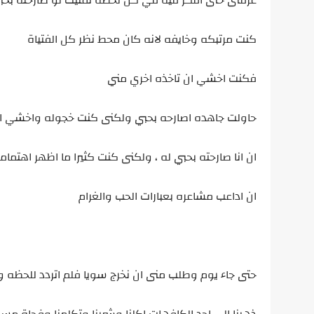
غرفتى حتى افكر فيه في كل لحظه تمنيت لو صارحته بحب
كنت مرتبكه وخايفه لانه كان محط نظر كل الفتياة
فكنت اخشي ان تاخذه اخري مني
حاولت جاهده اصارحه بحبي ولكنى كنت خجوله واخشي ان
ان انا صارحته بحبي له ، ولكنى كنت كثيرا ما اظهر اهتما
ان اداعب مشاعره بعبارات الحب والغرام
حتى جاء يوم وطلب منى ان نخرج سويا فلم اتردد للحظه 