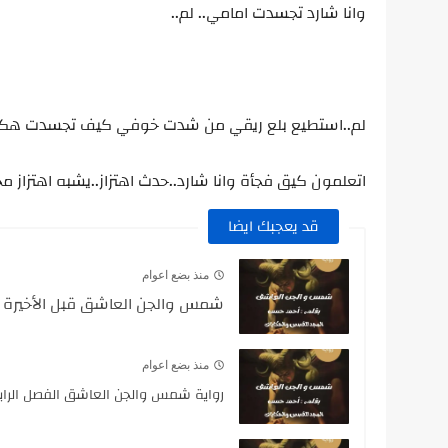
وانا شارد تجسدت امامي.. لم..
لم..استطيع بلع ريقي من شدت خوفي كيف تجسدت هكذا
اتعلمون كيق فجأة وانا شارد..حدث اهتزاز..يشبه اهتزاز 
قد يعجبك ايضا
منذ بضع اعوام
شمس والجن العاشق قبل الأخيرة ..
منذ بضع اعوام
رواية شمس والجن العاشق الفصل الراب