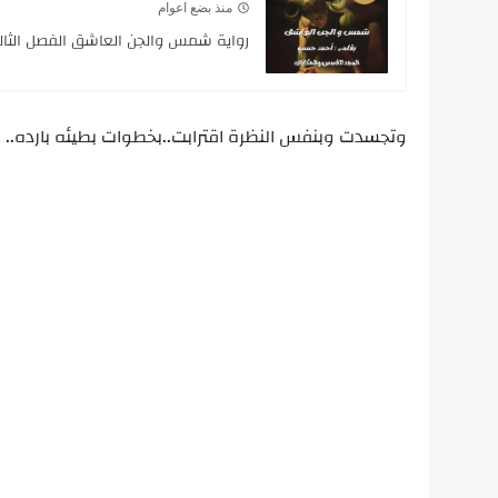
منذ بضع اعوام
رواية شمس والجن العاشق الفصل الثال
وتجسدت وبنفس النظرة اقترابت..بخطوات بطيئه بارده..