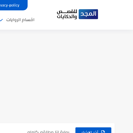
ivacy-policy
اقسام الروايات
نتينتيجة الثانوية العامة 2025 بالاسم ورقم الجلوس.. الرابط الرسمى للحصول...
رواية حماتي رمت اكلي كاملة
رواية انا مطلقه كامله
أخر الاخبار