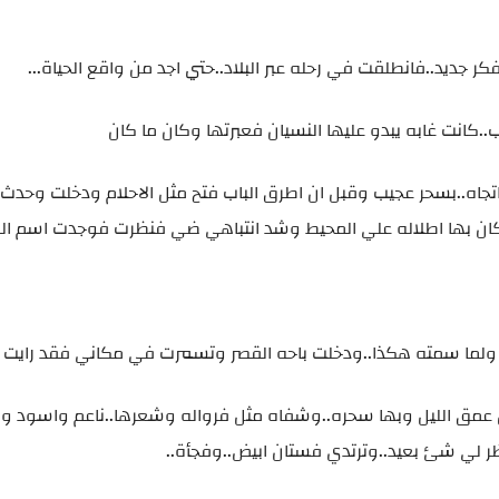
 جديد..فانطلقت في رحله عبر البلاد..حتي اجد من واقع الحياة...
.كانت غابه يبدو عليها النسيان فعبرتها وكان ما كان
اتجاه..بسحر عجيب وقبل ان اطرق الباب فتح مثل الاحلام ودخلت وحدث ا
كان بها اطلاله علي المحيط وشد انتباهي ضي فنظرت فوجدت اسم الفن
ولما سمته هكذا..ودخلت باحه القصر وتسمرت في مكاني فقد رايت 
ل عمق الليل وبها سحره..وشفاه مثل فرواله وشعرها..ناعم واسود و
ر لي شئ بعيد..وترتدي فستان ابيض..وفجأة..