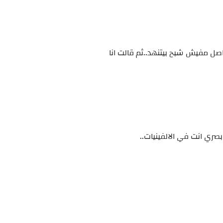
ل مفيش شبح بيتنهد..ثم قالت انا
صري انت في الالفينيات..