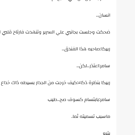
انسان..
ضحكت وجلست بجانبي علي السرير وتنهدت فارتاح قلبي اص
ربيكا:صاحبه هذا الفندق..
سامر:اعتذر..لكن..
ربيكا بنظرة ذكاء:كيف خرجت من الجدار بسيطه ذاك خداع ب
سامر:بابتسام كسوف صح..طيب
ماسبب تسميته ثما.
يتبع