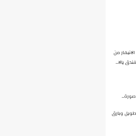
لانبهار من
دق يالا..
صورة..
طويل وبارق