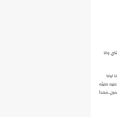
ني وانا
 ايضا
نيه مليئه
مين..فهدأ