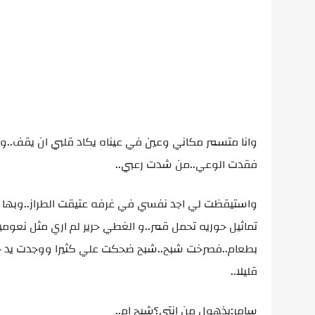
وانا متسمر مكاني وعين في عيناه يكاد قلبي ان يقف..وف
فقدت الوعي..من شدت رعبي..
واستيقظت لي اجد نفسي في غرفه عتيقت الطراز..وبها تم
تماثيل حوريه تحمل قمر..و الغطي حرير لم اري مثل نعوم
بطعام..فصرخت شبح..شبح ضحكت علي كثيرا ووجدت يد حنو
قليلا..
سامر:بذهول من انتي؟شبح ام..