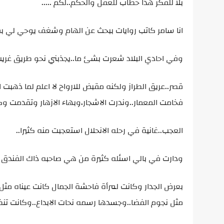
بلا للفكر هذا خطاب للعقل والحكم..لكم .....
انا سامر كاتب روايات ببحث عن الهام وشغف يوحي لي بفكر
وفي احادي البلاد شعرت بشئ ما..يجذبني نحو طريق غريب.
قصر..عريق الطراز ولكنه مقبض للارواح لا اعلم لما ذهبت 
فخامت المعمار..وندرت الاشجار،وبهاء الازهار وتقدمت و
العجب..غانية في رحله الانحلال استعجبت منه كثيرا..
ودارت في بالي اسئله كثيرة من هي صاحبه ذاك الفندق 
بعرض الجدار وكانت لمرأة فاحشة الجمال كانت عيناه مث
مثل نجوم الفضا..وجسدها رسمه نحات الابداع..وكانت تنظ