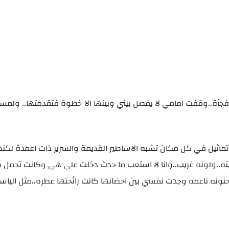
جأة..وقفت امامي لا يفصل بيني وبينها الا خطوة فتقدمتها.. ولمست
اثيل في كل مكان تشبه الاساطير القديمة والسرير ذات اعمدة لكنها
يته..ولونه غريب..وانا لا استعب ما حدث دخلت علي هي وكانت تحمل ص
نه ناعمه وجدت نفسي بين احضانها كانت رائحتها عطره..مثل الياس