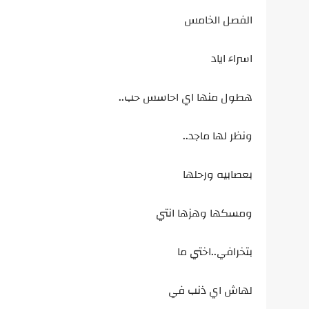
الفصل الخامس
اسراء اياد
هطول منها اي احاسس حب..
ونظر لها ماجد..
بعصابيه ورحلها
ومسكها وهزها انتي
بتخرافي..اختي ما
لهاش اي ذنب في