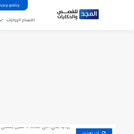
ivacy-policy
اقسام الروايات
نتينتيجة الثانوية العامة 2025 بالاسم ورقم الجلوس.. الرابط الرسمى للحصول...
رواية حماتي رمت اكلي كاملة
رواية انا مطلقه كامله
رواية رجعت من السفر فجأه كامله
رواية بنتي اللي عندها 8 سنين بعتتلي رسالة على الموبايل...
سر شراب ابني كامله
أخر الاخبار