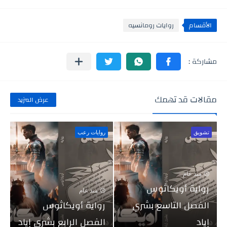
الأقسام
روايات رومانسيه
مقالات قد تهمك
عرض المزيد
تشويق
روايات رعب
منذ عام
رواية أويكاثوس
منذ عام
الفصل التاسع بشري
رواية أويكاثوس
إياد
الفصل الرابع بشري إياد