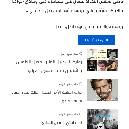
وهي مجتش النهارد عشان هي مسافرة هي وفادي جوزها
والاولاد فتفزع قلبي يوسف فيه ايه حصل حاجة لي..
يوسف:والدموع في عينه اصل.. اصل
قد يعجبك ايضا
منذ بضع اعوام
رواية السهيل العابر الفصل الخامس
والثلاثون مقتل حسين العراب
منذ بضع اعوام
رواية العابث الأخير الفصل الثالث عشر القتل
ف العيله دي...
منذ بضع اعوام
لانك ليلتي الفصل السابع