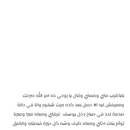
بابا:قرب مني وضمني وقال يا روحي ده امر الله صرخت
ومعرفش ايه الا حصل بعد كده مرت شهور وانا في حالة
صدمة لحد في صباح دخل يوسف غرفتي ومعاه ميرا وميرنا
توأم بنات اختي ومعاه ظرف وشه كل حيرة فبصتله والقلق