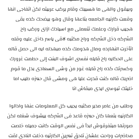
وبيقول والهى ما هسيبك وقام يركب عربيته لكن اتفاجى انها
وقعت كارنيه الجامعه بتاعها وقال وهو بيضحك كده بقى
هجيب قرارك وعلمك تتعملى مع اسيادك ازاى وركب راح
الشركه دخل الشركه وراح مكتبه لاقى ياسر داخل عليه وقله
اتأخرت النهارده ومال هدومك كده مبهدله ايه الى حصل قاله
على الحكايه راح قايله نفسى اشوف البنت إلى حطمت غرورك
وكسرتك كده راح قايله غور من وشى السعادى بدل ما قوم
اضربك قاله كنت قدرت عليا هى ومشى قال حمزه طيب اما
خليتك تبوسى ايدى مبقاش انا
وطلب من عامر مدير مكتبه يجيب كل المعلومات عنها وادالوا
الكارنيه بتعها كان حمزه قاعد فى الشركه بيشوف شغله لكن
صورتها مبتفرقوش ابدأ فى نفس الوقت كانت جميله خلصت
محاضرات وراحت علشان تلحق تمرين الكارتيه دخلت النادى لقت