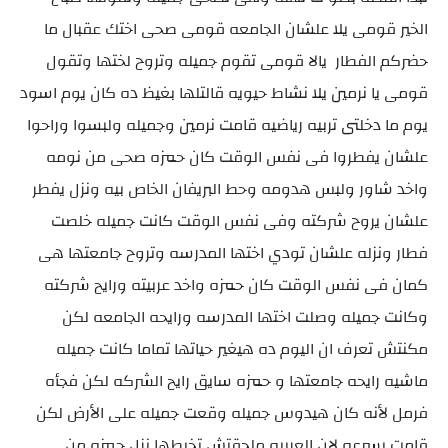
الخير قومى يلا علشان الجامعه قومى صحى اختك عقبال ما
حضركم الفطار يالا قومى تقوم جميله وتروح لختها وتقول
قومى يا نرمين يلا نشاط حيويه قالتلها بغيظ ده كان يوم اسود
يوم ما دخلتى تربيه رياضيه قامت نرمين وجميله ولبسوا وراحوا
علشان يفطروا فى نفس الوقت كان حمزه صحى من نومه
واخد شاور ولبس هدومه وحط البريفان الخاص بيه ونزل يفطر
علشان يروح شركته وفى نفس الوقت كانت جميله خلصت
فطار ونزله علشان تودي اختها المدرسه وتروح جامعتها هى
كمان فى نفس الوقت كان حمزه واخد عربيته ورايح شركته
وكانت جميله وصلت اختها المدرسه ورايحه الجامعه لكن
مكنتش تعرف ان اليوم ده هيغير حياتها تماما كانت جميله
ماشيه رايحه جامعتها و حمزه سايق رايح الشركه لكن فجأه
فرمل لأنه كان هيدوس جميله وقعت جميله على الأرض لكن
قامت بسرعه لان العربيه ملحقتش تخبطها نزل حمزه من