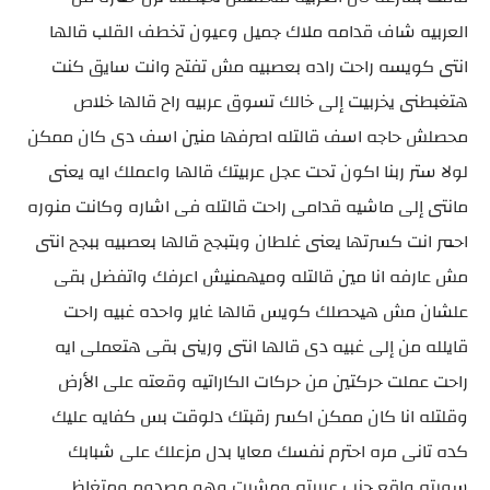
العربيه شاف قدامه ملاك جميل وعيون تخطف القلب قالها
انتى كويسه راحت راده بعصبيه مش تفتح وانت سايق كنت
هتغبطنى يخربيت إلى خالك تسوق عربيه راح قالها خلاص
محصلش حاجه اسف قالتله اصرفها منين اسف دى كان ممكن
لولا ستر ربنا اكون تحت عجل عربيتك قالها واعملك ايه يعنى
مانتى إلى ماشيه قدامى راحت قالتله فى اشاره وكانت منوره
احمر انت كسرتها يعنى غلطان وبتبجح قالها بعصبيه ببجح انتى
مش عارفه انا مين قالتله وميهمنيش اعرفك واتفضل بقى
علشان مش هيحصلك كويس قالها غاير واحده غبيه راحت
قايلله من إلى غبيه دى قالها انتى ورينى بقى هتعملى ايه
راحت عملت حركتين من حركات الكاراتيه وقعته على الأرض
وقلتله انا كان ممكن اكسر رقبتك دلوقت بس كفايه عليك
كده تانى مره احترم نفسك معايا بدل مزعلك على شبابك
سويته واقع جنب عربيته ومشيت وهو مصدوم ومتغاظ