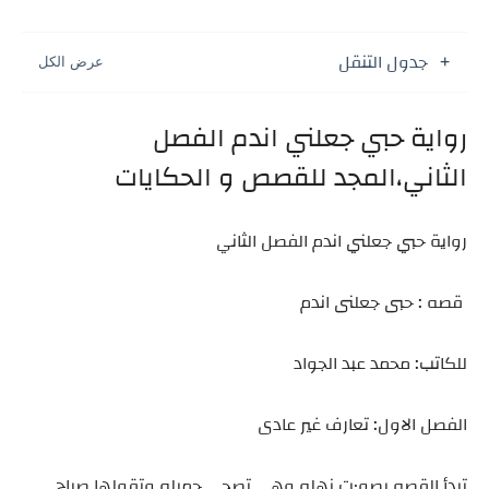
جدول التنقل
رواية حبي جعلني اندم الفصل
الثاني،المجد للقصص و الحكايات
رواية حبي جعلني اندم الفصل الثاني
قصه : حبى جعلنى اندم
للكاتب: محمد عبد الجواد
الفصل الاول: تعارف غير عادى
تبدأ القصه بصو٠ت نهله وهى تصحى جميله وتقولها صباح