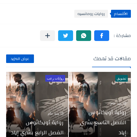
الأقسام
روايات رومانسيه
مقالات قد تهمك
عرض المزيد
تشويق
روايات رعب
منذ عام
رواية أويكاثوس
منذ عام
الفصل التاسع بشري
رواية أويكاثوس
إياد
الفصل الرابع بشري إياد