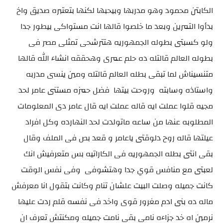
الكابتن محمود وهو مدربها وبيحبها لكنها بتعتبره صديق واخ
بدأوا التمرين وبعد ما خلصوا قالها انت مستواكى بيطور جدا
ولو كسبتى بطوله الجمهوريه هتترشحى تمثلى مصر فى
بطوله العالم قالتله ده حلم عمرى وهحققه انشاء الله قالها
متنسيناش لما تبقى بطله العالم قالتله ومين ينسى مدربه
واستاذه وسابته وروحت بيتها فضل حمزه مستنى عامر لحد
مجيه قلوا عملت ايه قاله عملت ايه قال عامر دى المعلومات
المطلوبه عنها من ساعه ماتولدت لحد النهارده وكل افراد
عيلتها قاله روح دلوقتى ياعامر و قعد بص فى الملف وقال
بقى انتى بطله الجمهوريه فى الكاراتيه بس متعرفيش انك
لعبتى مع منافس قوي جدا وهتشوفى وفى نفس الوقت
كانت جميله وصلت البيت علشان تنام وكانت بتقول انا معرفش
ماله ده بنى ادم مغرور قوى واخد فى نفسه قلم ردت عليها
نرمين اه خد جزاءه نامى بقى نامت جميله ومكنتش تعرف ان