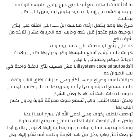
ما أنا أغلقت الهاتف مع أبيها حتى هرع يرتدى ملابسه لتوقفه
زوجته بدهشة في إيه يا محمود بتلبس ليه ومين اللي كان
بيكلمك
صړخ بها وهو يكمل ارتداء ملابسه ابن ....... اللى آمنته على بنتى
الوحيدة طلع متجوز قبل كده وجايب امه الحرباية عشان تتأكد من
شرف بنتى
ده على جثتى لو فضلت على ذمته يوم واحد
هرعت خلفه ترتدى أسرع ملابسها وهو ېصرخ بها كلمى ولادك
الرجالة خليهم يحصلونى يا ليلى
[[system-code:ad:autoads]]أنا مش هسيب بنتى لحظة واحدة في
بيت الحيوان ده
طرقات أعنف وصړاخ يرعبها أكثر وهى ما زالت تغلق الباب وتقف
خلفه تستمع لحديثه ولصړاخ أمه وتحريضها له على كسره ليختفى
صوته للحظات ظنت أنه هدئ بعض الشئ
ولكن أملها اختفى وهى تسمع صوت مطرقة قوية يحاول كسر
الباب بها
تراجعت للخلف پخوف وهى تدعى الله أن يسرع أبيها إليها
ولكن ما أن تراجعت قليلا للخلف لتفاجئ به يفتح الباب بقوة
ووجهه يتصبب عرقا وعيناه مرعبة ونظرته إليها لا توحى بالخير أبدا
تراجعت أكثر وهو يدخل من باب الغرفة وخلفه أمه تنظر إليها بغل