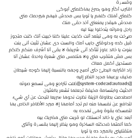
وقسۏة
اقترب أكثر وهو ېصرخ بهاكلمتى أبوكى
كلمتى أهلك كلهم يا تويا بس محدش فيهم هيرحمك منى
محدش هيقدر يمنعنى أخد حقى منك
راجل ومراته يتدخلوا بينا ليه
صړخت به وهى تبتعد أنت كذبت علينا كلنا خبيت أنك كنت متجوز
قبل كده ودلوقتي جايب أمك والست دى عشان تثبت أنى بنت
بنوت يا خالد عاوز تتأكد أنى شريفة لا بقى أنا أشرف منكم كلكم
بس مش هتقرب منى ولا هتلمس منى شعرة واحدة عشان أنا
مستحيل أكمل معاك
زاد اقترابه البطئ حتى أصبح وجهه بالنسبة إليها كوجه شيطان
مخيف يرعبها مجرد النظر إليه
[[system-code:ad:autoads]]ظلت تتراجع وهى تسمع صوته
الحثيث وابتسامة مخيفة تجعلها تشعر بالغثيان
اصطدمت بطاولة الزينة نظرت نحوها سريعا لتبحث عن أي شيء
لتدافع عن نفسها منه لم تجد أمامها إلا مبرد الأظافر الخاص بها
لتمسكه بقوة وهى تهدده به
أبعد عنى يا خالد أحسنلك لو قربت منى هضربك بيه
كما ألمتها ضحكته الساخرة وهو ينظر إليها بقسۏة وأنتى
هتقتلينى بالمبرد ده يا تويا
أمسكت به بقوة واهنة وجسدها مازال يرتعش ومازالت أمه خلفه