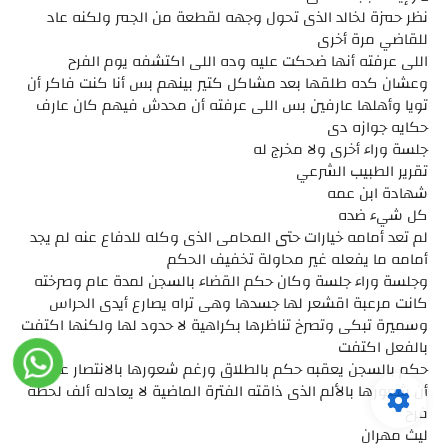
نظر حمزة لخالد الذى تحول وجهه لقطعة من الجمر ولكنه عاد
للقاضي مرة أخرى
اللى عرفته أنها ضحكت عليه وده اللى اكتشفه يوم الفرح
وعشان كده طلقها بعد مشاكل كتير بينهم بس أنا كنت فاكر أن
تويا وأهلها عارفين بس اللى عرفته أن محدش فيهم كان عارف
حكايه جوازه دى
جلسة وراء أخرى ولا مخرج له
تقرير الطبيب الشرعي
شهادة ابن عمه
كل شيء ضده
لم تعد أمامه خيارات حتى المحامى الذى وكله للدفاع عنه لم يجد
أمامه ما يفعله غير محاولة تخفيف الحكم
وجلسة وراء جلسة وكان حكم القضاء بالسجن لمدة عام وصرخته
كانت مرعبة اقشعر لها جسدها وهى تراه يصارع أيدى الحراس
وسميرة تبكى وتصرخ تناظرها بكراهية لا حدود لها ولكنها اكتفت
بالفعل اكتفت
حكم بالسجن يعقبه حكم بالطلاق ورغم شعورها بالانتصار عليه إلا
أن شعورها بالألم الذى ذاقته الفترة الماضية لا يعادله ألف لحظة
فرح
ليث مهران