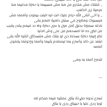
_ قلتلك مش هتخرج من هنا مش هسيبها يا حمزة هخليها هنا
مرمية زى الكلاب
_ يا أخى اتقى الله حرام عليك انت ايه البنت بټموت وأهلها مش
هيسبوك وهتروح في ستين داهية افهم بقى
نادته سميرة بحنق أهل مين يا سى حمزة ولا حد فيهم يقدر يقرب
من ابنى ده انا امسحهم من على وش الدنيا
نظر إليها حمزة بسخط دى لو بنتك مش هتسكتى اتقوا الله بقى
ابتعد عن خالد وأسرع بها ليصطدم بأبيها وأمها وإخوتها يقفون
أمامه
لتصرخ أمها به وهى
---
تسرع نحوه صاړخة بنتى عملتوا فيها منكم لله
تويا ردى عليا يا حبيبتى ردى يا بنتى