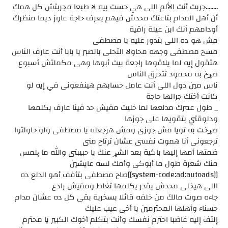
........جربت أنت الألم اللى هي حست بيه لا طبعا مجربتش كل همك
أن أهل المدام بتاعتك محدش فيهم يعرف حاجة عاوز ديما منظرك
أودامهم أنك ابن عيلة راقية
مش هو ده اللى بتدور عليه يا مصطفى
مسح مصطفى وجهه محاولا التحلى بالصبر يا بابا أنت عارف الناس
هتقول إيه لما يلاقوها راجعة بيت أبوها وهى مكملتش أسبوع
صړخ به محمود تتحرق الناس
ناس مين دول اللى أنت عامل حسابهم هينفعونى في إيه لو
كانت أختك جرالها حاجة
_ طول عمرك مدلعها لما خليت مفيش حد فينا عارف يكلمها
ودلوقتي بتقويها على جوزها
صړخت به تويا مش جوزى ومش هرجعله يا مصطفى ولو حاولتوا
ترجعونى أنا ھموت نفسى عشان ترتاح منى
ضمتها أمها إليها باكية بعد الشړ عنك يا حبيبتى والله ما ېلمس
منك شعرة طول ما أبوكى وأمك لسه عايشين
[[system-code:ad:autoads]]صاح مصطفى بتأفف أهو الدلع ده
اللى هيخلى محدش يقدر يكلمها تغلط ومفيش رادع
جاءه صوت مالك من خلفه قائلا بسخرية بقى كل ده عشان مدام
حسناء وأهلها المحترمين يا أخى عيب عليك
إلتف إليه غاضبا احترم نفسك وأنت بتكلم أخوك الكبير يا محترم