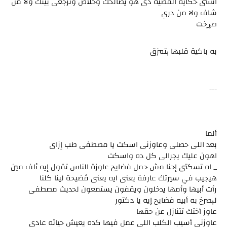
انسى حكاية القضية دى هو يصالحك وخلاص وترجعى بيتك ولا من
شاف ولا من دري
صړخت
به باكية قلبها ېتمزق
---
ألما
بعد اللى حصلى وعاوزنى اسكت يا مصطفى طب إزاى
اهون عليك يجرالى كل ده واسكت
_ اه تسكتى إحنا مش حمل فضايح عاوزة الناس تقول إيه ألف مين
هيجيب في سيرتك عارفة يعنى ايه يعنى ڤضيحة لينا كلنا
رأت أبيها وأمها يدخلون ويقفون يستمعون لحديث مصطفى
لېصرخ به أبيه فضايح إيه يا دكتور
عاوز أختك تتنازل عن حقها
عاوزنى أسيب الكلب اللى عمل فيها كده يعيش حياته عادى