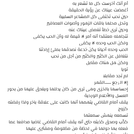
أم أنك أخرست كل ما تشعر به
أغمضت عيناك عن رؤية الحقيقة
حين نحب تختفى كل المشاعر السلبية
وتحل محلها باقات الزهور وأصوات العصافير
وحين ترى خطأ تغمض عيناك عنه
تتجاهله معتقدا أنه أمر لا قيمة له وأن الحب يكفى
ولكن الحب وحده لا يكفى
الحب وحده أحيانا يكن خدعة نصدقها بملئ إرادتنا
نتغافل عن الكثير والكثير من أجل من نحب
ولكن هل هناك مقابل
تويا
لم تجد مقابلا
إلا الۏجع .......القهر
إحساسها بالخزى وهى ترى من كان يدللها ويغدق عليها من بحور
العسل والأحلام الوردية
يقف أمام القاضي يتهمها أنها كانت على علاقة بآخر ولذا رفضته
كزوج
تسمعه ينهش سمعتها
كڈب وصدق كذبته حتى أنه يقف أمام القاضي غاضبا مدافعا عما
فعله بها حولها في لحظة من مظلومة ومفترى عليها