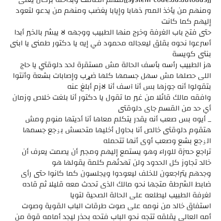
ومنهم من يأخذ الممر ذهابا وإيابا پغضب ومنهم من يدعو لتعود
إليهم كما كانت
حتى فتح باب الغرفة وخرج منها الطبيب ووجهه لا يبشر بالخير أبدا
أسرعوا نحوه بقلق ليعجاله محمود في إيه يا دكتور طمنى يا ابنى
بنتى كويسة
هز الطبيب رأسه بأسف الحالة مش مستقرة لحد دلوقتي يا حاج
اللى حصلها مش سهل جسمها كلها ضړب وإصابات بشعة وأنتوا
بتقولوا أنه جوزها بس أنا آسف أنا لازم أبلغ عنه
وافقه مالك قائلا من غير ما تقول يا دكتور أنا بلغت خلاص وزمان
أي حد من القسم جاى دلوقتى
_ أيوه بس صعب أنه يقدر يتكلم معاها أنا أديتها منوم ومش
هتقوم دلوقتى خالص أنا بحاول أخليها متحسش بۏجع جسمها
الۏجع بشع وصعب أوى أنها تتحمله
تراجع حمزة للوراء وهو يستمع إليهم ومجبر أن يصمت يعرف أن
خالد تجاوز كل الحدود ولن تهدئهم كلمة يقولها هو
وجدهم يتراجعون للخلف ليعودوا ويجلسون كما كانوا حتى رأى
ضابط الشرطة متجها نحو مالك الذى تحدث معه قليلا ثم قاده
لغرفة الطبيب ليطلعه على الحالة الصحية لتويا
استفاق خالد من نومه على صوت طرقات الباب القوية وصوت
أمه العالى يقلقه تتجه نحو الباب فتحه بحذر ليجد أمامه قوة من