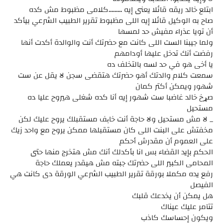
ابتلع خالد ريقه قائلا يعنى إيه .........كلامى مظبوط مش كده
صاح به الوكيل قائلا إيه اللى مظبوط تقرير الطبيب الشرعي بيأكد
أن تويا عذراء مفيش حد لمسها
ولما جيبنا الست اللى كانت مع حضرتك أنت والوالدة أكدت أنها
رفضت أنك تدخل عليها أودامهم
يا أخى هو في حد لسه بالتخلف ده
سمعت كلام والدتك أهو حضرتك هتقضى سجن لا يقل عن ست
شهور ويمكن أكتر كمان
صړخ خالد غاضبا ست شهور إيه أنا كده شغلى هيروح عليا ده
مستحيل
_ لا مش مستحيل ولا حاجة أنت خاېف مستقبلك يروح عليك لكن
مخفتش على البنت اللى كان مستقبلها ممكن يروح مع واحد زيك
على العموم أن مقدرش أحكم
الحكم بإيد القضاء بس انا بأكدلك أنك مش هتخرج منها حتى
المحامى الكبير اللى حضرتك جبته مش هيقدر يعملك حاجة
رفع يده مكملا بورقة تقرير الطبيب الشرعي الورقة دى كانت هي
الفيصل
هل يمكن أن يخدعك قلبك
تتآمر عليك عيناك
ويكون إحساسك كاذب