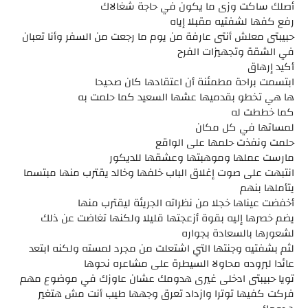
أصلك ساكت وزى ما يكون في حاجة شغالاك
رفع كفها لشفتيه مقبلا إياه
حبيبتى معلش أنتى عارفة من يوم ما رجعت من السفر وأنا تعبان
في الشقة وتجهيزات الفرح
أكيد إرهاق
ابتسمت براحة مطمئنة أن اعتقادها كان صحيحا
ها هي تخطو بقدميها عشها السعيد كما حلمت به
كما خططت له
لمساتها في كل مكان
حلمت ونفذت حلمها على الواقع
مارست عملها وموهبتها وعشقها للديكور
انتبهت على صوت إغلاق الباب خلفها وخالد يقترب منها مبتسما
يتأملها بنهم
أخفضت عيناها خجلا من نظراته الجريئة ليقترب منها
يضم خصرها إليه بقوة أزعجتها قليلا ولكنها تغاضت عن ذلك
لشعورها بالسعادة بجواره
لثم بشفتيه وجنتها التي اشتعلت من مجرد لمسته ولكنه ابتعد
عائدا لبروده محاولا السيطرة على مشاعره نحوها
تويا حبيبتى ادخلى غيرى هدومك عشان عاوزك في موضوع مهم
فركت كفيها توترا وازداد تعرق وجهها طيب أنت مش هتغير