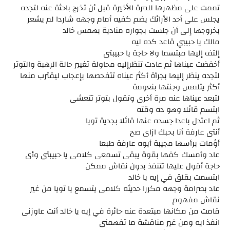
تممت على مظهرها للمرة الأخيرة قبل أن تخرج باحثة عنه لتجده
يجلس على أحد الأرائك يضم كفيه أمام وجهه شاردا لم يشعر
بخروجها إلى أن جلست بجواره منادية بهمس خالد
مالك يا حبيبي قاعد كده ليه
إلتف إليها مبتسما ولا حاجة يا حبيبتى
أخفضت عيناها ثم عادت تنظرإليه محاولة تغيير حالة الرهبة والتوتر
لتجده ينظر إليها بجرأة أكثر عيناه تتفحصها بإعجاب ليقترب منها
أكثر يتلمس وجنتها بنعومة
لتبعد عيناها عنه مرة أخرى وتقول بتوتر تتعشى
ابتسم قائلا وهو ده وقته
ثم اعتدل باعدا جسده عنها قائلا بجدية تويا
أنتى عارفة أنا بحبك ازاى صح
أؤمات برأسها مجيبة أيوه عارفة طبعا
عاد وأمسك كفها بقوة يبقى تسمعى كلامى يا حبيبتى وأى
حاجة أقول عليها تتنفذ بدون نقاش ممكن
ابتسمت بقلق في إيه يا خالد
عاد بصرامة وجهه مكررا حديثه كلامى يتسمع يا تويا من غير
نقاش مفهوم
قامت من مكانها مبتعدة عنه حائرة في إيه يا خالد أنت عاوزنى
انفذ ايه ومن غير مناقشة ما تفهمنى