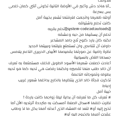
هدومك
_أنا هاخد دش وأغير في الأوضة التانية تكونى أنتى كمان خلصى
بس بسرعة
أولته ظهرها واتجهت لغرفتها تشعر بخيبة أمل
كانت تحلم باشتياقه
[[system-code:ad:autoads]]تحلم بقربه
تحلم أن يسقيها من حبه وعشقه
لكنه كان بارد كلوح ثلج جامد المشاعر
حاولت أن تتناسى وان تستمتع بليلتها وببيتها الجديد
نظرة راضية عن صورتها بقميصها الأبيض الحريرى الناعم يلامس
جسدها الغض بانسيابية
أعادت خصلات شعرها الأسود الطويل للخلف مستمتعة به تعرف
أن خالد طلب منها تقصيره ولكنها رفضت هي تحبه كما هو تحبه
بطوله وتموجاته الناعمة
تذكرت فجأة خالد الذى ينتظرها بالخارج بداخلها شعور غريب
إحباط
خيبة أمل
لا تعرف كل ما تعرفه أن بداية ليلة زواجها كانت باردة !
نظرت خلفها لاسدال الصلاة أمسكت به مترددة أترتديه الأن أما
تخرج إليه أولا لتعد له العشاء الذى أعدته أمها بكل ما لذ وطاب
عقدت أمرها بالخروج إليه أولا