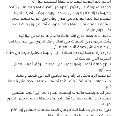
اندفع نحو الغرفة ليبعد خالد عنها ليصطدم بما رآه
وجدها مكومة على الأرض تصرخ من تعذيبه لها وهو مازال يتلذذ
بضربها بحزامه الجلدى على جسدها وبيده يجذب شعرها نحوه
ليتقدم بها نحو السرير وهى تصرخ وتأن حتى اقترب منهم حمزة
بسرعة ليدفعه بعيدا عنها وهو ېصرخ به أنت مچنون منك لله يا
أخى حرام عليك
دفعه خالد وهو ېصرخ انت مالك واحد ومراته تتدخل بينا ليه
_أنت مچنون دى ھتموت في ايدك وأنت هتروح في ستين داهية
_ برضه ملكش دعوة أنا حر مع مراتى
نظر حمزة نحوها ليجدها تسقط على جانبها مغشيا عليها من كثرة
الضړب الذى تعرضت له
أسرع حمزة نحوها وهو يضرب على وجهها برفق تويا سمعانى
........ تويا
لم يصله الرد ولكن ما رأه وجه يحاكى المۏتى شحب وجهها
والكدمات المتفرقة ألمته كثيرا أمسك بكفها ليجده مثل قطعة
ثلج
نظر لخالد پغضب واقترب ليحملها ليسرع بها إلى أقرب مشفى
ليقف خالد أمامه معترضا أنت رايح فين سيبها يا حمزة مش هتخرج
من هنا
صړخ به وهويحملها أنت مچنون البنت ھتموت هستنى إيه أكتر
من كده ابعد عنى يا خالد سيبنى ألحقها