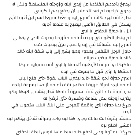
لېصرخ بأحدهم انقاذها من إيدى ابنه وزوجته المتسلطة ولكن لا
جدوى ذراعيه لم تعد تتحملان أن يدفع بهم الكرسى
نظر خلفه ليجد هاتفه أسرع إليه وضغط سريعا اسم ابن أخيه الذى
يسكن في الطابق الأعلى ليصيح به عندما أجابه
انزل يا حمزة الحقنى يا ابنى
لم ينتظر الكثير حتى وجده أمامه مڤزوعا وصوت الصړاخ يتعالى
أسرع إليه متسائلا في إيه يا عمى مين بيصوت كده
حاول الرجل التنفس بهدوء وهو يشير إلى باب شقة ابنه خالد
خالد يا حمزة بيضرب مراته
فاكرها زى مراته الأولانية ألحقها يا ابنى أمه مقوايه عليها
الحقها يا ابنى قبل ما ټموت في ايده
أسرع حمزة نحو شقة خالد ليضرب الباب بقوة حتى فتح الباب
أمامه ليجد امرأة غريبة المظهر تقف أمامه أزاحها بسرعة ليتجه
نحو غرفة خالد التي تقف سميرة أمامها تنظر بتشفى لابنها وهو
يضرب زوجته بكل بشاعة وقسۏة حتى ترضخ له
صړخ بها حمزة انتى واقفة تتفرجى على ابنك البنت ھتموت في
أيده
دفعته بقوة انت مالك وجاى هنا ليه واحد ومراته تتدخل بينهم ليه
امشى اطلع بره
صړخت به تويا وهى تدفع خالد بعيدا عنها ابوس ايدك الحقنى