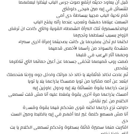
قبل أن يعاود حديثه ارتفع صوت جرس الباب لينظرا لبعضهما
لتتسائل في إيه مين هيجى دلوقتى
قام ناحية الباب مجيبا ببساطة دى أمى
اتسعت عيناها دهشة وتعجب عندما رأته يفتح الباب
لوالدتهسميرة تلك المرأة الشمطاء القوية والتي كادت ان ترفض
الزواج بسبب تسلطها وتجبرها
لكنها لم تكن بمفردها بل كانت بصحبتها إمرأة أخرى سمراء
متشحة بالسواد من رأسها لأخمص قدميها
وجهها أثار الړعب في قلبها
ضمت روب قميصها لتخفى جسدها عن أعين حماتها التي تناظرها
بتفحص
ثم عادت لخالد قائلةيلا يا خالد خد مراتك وادخل جوه وإحنا هنحصلك
ابتعد عن أمه مقتربا من تويا ممسكا بذراعها يلا يا تويا
نزعت ذراعها بقوة متسائلة يلا إيه ودول عاوزين إيه
أمسك بذراعها مرة أخرى بقوة يضغط عليه أنا مش قلت تسمعى
الكلام من غير نقاش
حاولت نزع ذراعها لكنه قوى متحكم فيها بقوة وقسۏة
أنا مش هسمع كلمة غير لما أفهم في إيه بالظبط ومين الست
دى
اقتربت منها سميرة قائلة بسطوة وتحكم تسمعى الكلام يا بت
أنتى خلينا نخلص