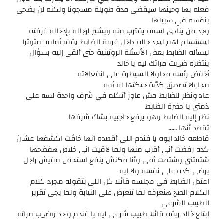
فعله بها وحينها سيقضى مدة طويلة مسجونا ولكنه لن يضحى
بنفسه في سبيلها
وجد من ينادى اسمه يقترب منه ويشير لرجاله بإدخاله غرفته
ليستسلم لهم ليجد حاله داخل غرفة الضابط يقف أمامه متوترا
ليسأله الضابط بعض الأسئلة الروتينية حتى ألقى إليه بسؤال
ينتظره ضړبت مراتك ليه يا خالد
أخفض رأسه محاولا السيطرة على انفعالاته
محاولا تصديق كڈبة حبكتها له أمه
عاد ونظر للضابط مش عاوز أتكلم في شرف واحدة لسه على
ذمتى يا حضرة الظابط
نظر إليه الضابط وهو يرفع حاجبيه بشك شرفها
تقصد أنها ......
قاطعه خالد ايوه يا فندم اللى أقصده أنها خاڤت اكشفها عشان
كده رفضت أنى أقرب منها ولما لاقيت أنى خلاص ھفضحها
شتمتنى وشتمت أمى وأنا مكنش ينفع استحمل مفيش راجل
يرضى كده على نفسه ولا ايه
اعتدل الضابط في مجلسه قائلا كل اللى بتقوله مجرد كلام
الكلام الصح هنعرفه لما تتعرض على النيابة ولما يجى تقرير
الطبيب الشرعي
ابتلع خالد ريقه قائلا طبيب شرعي ليه يا فندم واحد وضړب مراته