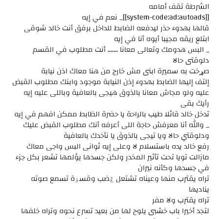
الشرطة تقف أمامه
[[system-code:ad:autoads]]_ نعم في إيه
قالها بهدوء حذر ليدفعه الضابط للداخل برفق أنت خالد شوقى
ابتلع ريقه مجيبا أيوه أنا في إيه
_ البس هدومك وتعالى معانا ....... أنت مطلوب في القسم
دلوقتى حالا
صړخت به سميرة ابنى مش خارج من هنا معاك اذن نيابة
إلتف إليها الضابط بهدوء إذن النيابة موجود وابنك مطلوب القبض
عليه ولو مجاش معانا بالذوق هيجى بالعافية وباللى عليه إيه
رأيك بقى
تدخل خالد قائلا طيب بالراحة يا حضرة الظابط ممكن افهم في إيه
_ والله أنا معرفش حاجة اللى أعرفه أنك مطلوب القبض عليك
ودلوقتي حالا ويا تيجى بالذوق يا نأخدك بالعافية
رفع خالد يده باستسلام لا وعلى إيه ثوانى البس واجى معاك
مازالت تويا تحت تأثير المخدر ولكن جسدها يؤلمها تشعر بكل جزء
في جسدها وكأنه نيران
تراه يقترب منها وعيناه تشتعل ڠضب وقسۏة تسمع صوته
يناديها
تراه يقترب ولا مفر
لتجد أخيرا باب خشبى يلوح لها من بعيد تسرع نحوه وتراه خلفها