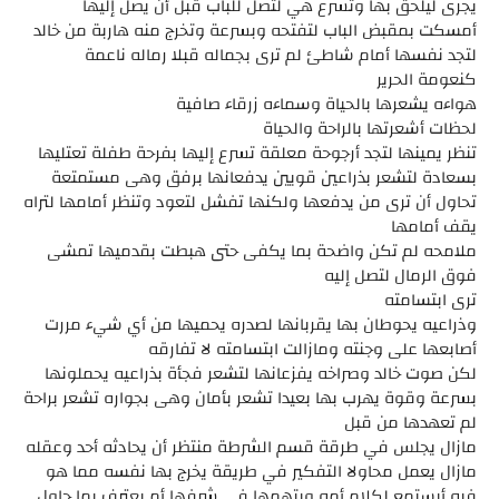
يجرى ليلحق بها وتسرع هي لتصل للباب قبل أن يصل إليها
أمسكت بمقبض الباب لتفتحه وبسرعة وتخرج منه هاربة من خالد
لتجد نفسها أمام شاطئ لم ترى بجماله قبلا رماله ناعمة
كنعومة الحرير
هواءه يشعرها بالحياة وسماءه زرقاء صافية
لحظات أشعرتها بالراحة والحياة
تنظر يمينها لتجد أرجوحة معلقة تسرع إليها بفرحة طفلة تعتليها
بسعادة لتشعر بذراعين قويين يدفعانها برفق وهى مستمتعة
تحاول أن ترى من يدفعها ولكنها تفشل لتعود وتنظر أمامها لتراه
يقف أمامها
ملامحه لم تكن واضحة بما يكفى حتى هبطت بقدميها تمشى
فوق الرمال لتصل إليه
ترى ابتسامته
وذراعيه يحوطان بها يقربانها لصدره يحميها من أي شيء مررت
أصابعها على وجنته ومازالت ابتسامته لا تفارقه
لكن صوت خالد وصراخه يفزعانها لتشعر فجأة بذراعيه يحملونها
بسرعة وقوة يهرب بها بعيدا تشعر بأمان وهى بجواره تشعر براحة
لم تعهدها من قبل
مازال يجلس في طرقة قسم الشرطة منتظر أن يحادثه أحد وعقله
مازال يعمل محاولا التفكير في طريقة يخرج بها نفسه مما هو
فيه أيستمع لكلام أمه ويتهمها في شرفها أم يعترف بما حاول