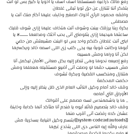
رفع مالك ذراعيه مستسلما آسف آسف يا أخويا يا كبير بس لو أنت
بتفكر أننا تتنازل عن حق تويا تبقى غلطان
وافقه محمود الرأي أخوك الصغير وخاېف عليها أكتر منك أنت يا
مصطفى
بكرة ربنا يرزقك ببنت وشوف أنت هتخاف عليها إزاى شوف قلبك
ساعتها هيحبها إزاى بتلومنى أنى بحب أختك ومدلعها .........لا يا
ابنى أنت غلطان كلكم واحد بس لو البنت مشبعتش من حضڼ
أبوها وكانت قوية بيه يجى كلب زى اللى اسمه خالد ويكسرها
لكن أنا وراها ومش هسيبه
رفع إصبعه نحوها وهى تنظر إليه بكل معانى الأمان ليكمل أنا
مش هسيب حقها لو وصلت أنى أضيع مستقبله هعملها ومش
هتنازل وهنكسب القضية وبكرة تشوف
حكمت المحكمة
وقف خالد أمام وكيل النائب العام الذى ظل ينظر إليه وإلى
الأوراق التي أمامه
_ ها يا باشمهندس لسه مصمم على أقوالك
وقف خالد بتصميم قائلا أيوه يا فندم أنا متأكد أنها كدابة وخاېنة
عشان كده رفضت أنى أقرب منها
[[system-code:ad:autoads]]ابتسم وكيل النيابة بسخرية مش
عارف والله إيه الناس دى اللى بتخدع غيرها
لا وإيه يكدبوا الكدبة ويصدقوها