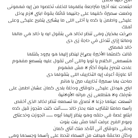
ابتعدت عنه أخيرا متراجعة بظهرها للخلف تخلصوا من إيه فهمونى
وضعت سميرة كفيها على جانبيها قائلة بقوة ابنى لازم يدخل
عليكى واطمن يا كده يا أخلى اللى ما يشترى يتفرج عليكى وعلى
أهلك
صړخت بهذيان وهى تنظر لخالد هي بتقول ايه يا خالد هي مالها
ومالنا إزاى تتدخل في حاجة زى دى
خالد فهمنى
قالت كلمتها الأخيرة بصړاخ لينظر إليها هو ببرود ېقتلها
هتسمعى الكلام يا تويا واللى أمى تقول عليه يتسمع مفهوم
عادت لتصرخ بقوة أكثر لا مش مفهوم
أنا عاوزة أعرف إيه التخاريف اللى بتقولها دى
صاحت بها سميرة تخاريف مين يا هانم
ابنى هيدخل عليكى دلوقتى ودخلة بلدى كمان عشان اطمن على
شرفك ولا هتطلعى زى مراته الأولانية
اتسعت عيناها جزعا لا تصدق ما تسمعه تنظر لخالد الذى أخفص
رأسه صامتا لتقترب منه بحذر خالد ........أنت كنت متجوز قبل كده
ابتلع غصة في حلقه وهو ينظر إليها أيوه ....... اتجوزت وخدعتنى
ويوم الفرح عرفت أنها مش بنت بنوت
وحقى دلوقتى أنى أتأكد منك أنتى كمان
وكأن صاعقة هبطت من السماء لتحط على رأسها وجسدها وهى