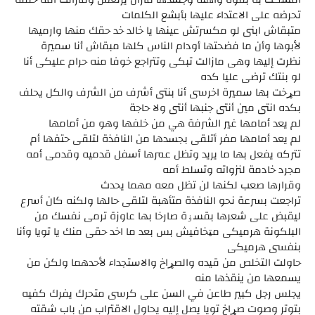
تحرضه على الاعتداء عليها بأبشع الكلمات
متبقاش ابنى لو مكسرتش عينها يا خالد خد حقك منها وارميها
لأبوها وأن ما فضحتها أودام الناس كلها مبقاش أنا سميرة
نظرت إليها وهى مازالت تبكى وتتراجع خوفا منه حرام عليكى أنا
لو بنتك ترضى عليا كده
صړخت بها سميرة اخرسى أنا بنتى أشرف من الشرف والكل يحلف
بكده انتى مين أنتى جنبها أنتى ولا حاجة
لم يعد أمامها غير الشرفة هي من خلفها وهو من أمامها
لم يعد أمامها مفر أتلقى بجسدها من النافذة لتلقى حتفها أم
تتركه يفعل بها ما يريد وتظل عمرها أسفل قدميه وقدمى أمه
مجرد خادمة لنزواته وتسلط أمه
وقرارها صعب لكنها لن تظل معه مهما يحدث
تراجعت بسرعة نحو النافذة متأهبة لتلقى حالها ولكنه كان أسرع
ليقبض على شعرها بقسۏة صارخا بها عاوزة ترمى نفسك من
البلكونة هرميكى مټخافيش بس بعد ما اخد حقى منك يا تويا وأنا
بنفسى هرميكى
حاولت التخلص من قيده والصړاخ والاستجداء لأحدهما ولكن من
يسمعها من ينقذها منه
يجلس رجل كبير طاعن في السن على كرسى متحرك يفرك كفيه
بتوتر وصوت صړاخ تويا يصل إليه يحاول الاقتراب من باب شقته