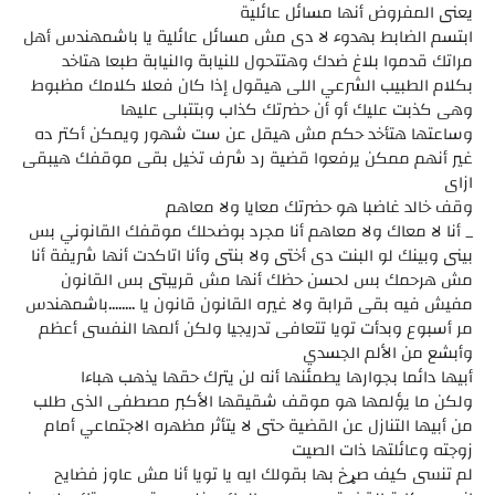
يعنى المفروض أنها مسائل عائلية
ابتسم الضابط بهدوء لا دى مش مسائل عائلية يا باشمهندس أهل
مراتك قدموا بلاغ ضدك وهتتحول للنيابة والنيابة طبعا هتاخد
بكلام الطبيب الشرعي اللى هيقول إذا كان فعلا كلامك مظبوط
وهى كذبت عليك أو أن حضرتك كذاب وبتتبلى عليها
وساعتها هتأخد حكم مش هيقل عن ست شهور ويمكن أكتر ده
غير أنهم ممكن يرفعوا قضية رد شرف تخيل بقى موقفك هيبقى
ازاى
وقف خالد غاضبا هو حضرتك معايا ولا معاهم
_ أنا لا معاك ولا معاهم أنا مجرد بوضحلك موقفك القانوني بس
بينى وبينك لو البنت دى أختى ولا بنتى وأنا اتاكدت أنها شريفة أنا
مش هرحمك بس لحسن حظك أنها مش قريبتى بس القانون
مفيش فيه بقى قرابة ولا غيره القانون قانون يا ........باشمهندس
مر أسبوع وبدأت تويا تتعافى تدريجيا ولكن ألمها النفسى أعظم
وأبشع من الألم الجسدي
أبيها دائما بجوارها يطمئنها أنه لن يترك حقها يذهب هباءا
ولكن ما يؤلمها هو موقف شقيقها الأكبر مصطفى الذى طلب
من أبيها التنازل عن القضية حتى لا يتأثر مظهره الاجتماعي أمام
زوجته وعائلتها ذات الصيت
لم تنسى كيف صړخ بها بقولك ايه يا تويا أنا مش عاوز فضايح