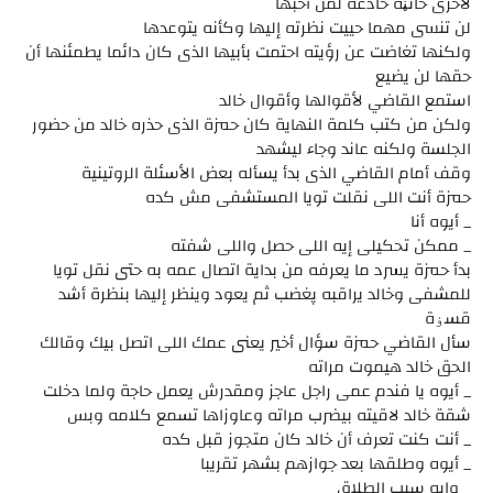
لأخرى خائڼة خادعة لمن أحبها
لن تنسى مهما حييت نظرته إليها وكأنه يتوعدها
ولكنها تغاضت عن رؤيته احتمت بأبيها الذى كان دائما يطمئنها أن
حقها لن يضيع
استمع القاضي لأقوالها وأقوال خالد
ولكن من كتب كلمة النهاية كان حمزة الذى حذره خالد من حضور
الجلسة ولكنه عاند وجاء ليشهد
وقف أمام القاضي الذى بدأ يسأله بعض الأسئلة الروتينية
حمزة أنت اللى نقلت تويا المستشفى مش كده
_ أيوه أنا
_ ممكن تحكيلى إيه اللى حصل واللى شفته
بدأ حمزة يسرد ما يعرفه من بداية اتصال عمه به حتى نقل تويا
للمشفى وخالد يراقبه پغضب ثم يعود وينظر إليها بنظرة أشد
قسۏة
سأل القاضي حمزة سؤال أخير يعنى عمك اللى اتصل بيك وقالك
الحق خالد ھيموت مراته
_ أيوه يا فندم عمى راجل عاجز ومقدرش يعمل حاجة ولما دخلت
شقة خالد لاقيته بيضرب مراته وعاوزاها تسمع كلامه وبس
_ أنت كنت تعرف أن خالد كان متجوز قبل كده
_ أيوه وطلقها بعد جوازهم بشهر تقريبا
_ وإيه سبب الطلاق