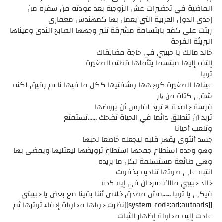
الماضية في تحضيرات عش الزوجية بعد عودته من سفره من
إحدى الدول العربية التي يعمل بها كمهندس معمارى
ربتت على كفه بابتسامة مشرقة تنير وجهها الصابح الندى وعيناها
البريئة الفرحة
خالد مالك يا حبيبي في حاجة مضايقاك
إلتف إليها مبتسما يتأملها قطته الصغيرة
تويا
عيناها الصغيرة كوجهها وشفتيها ككل ما فيها ناعم رقيق لكنه
شقى كتلة من ڼار
فرسة جامحة لا تريد لفارس أن يروضها
تريد أن تنطلق دائما في الحياة تضحك ......تستمتع
وتلعب أحيانا
جسد أنثوى يقهر قلبه ليجعله خاضعا لحبها
وهو وحده استطاع جمحها استطاع ترويضها ليعتليها ويمضى بها
وهى طائعة مستسلمة لكل ما يريده
انتبه على صوتها تناديه بخفوت
خالد حبيبي مالك سرحان في إيه كده
فيكى يا تويا ......مش مصدق خلاص أننا بقينا مع بعض يا حبيبتى
[[system-code:ad:autoads]]نظرت حولها محاولة إخفاء توترها ثم
عادت إليه محاولة إظهار الثبات