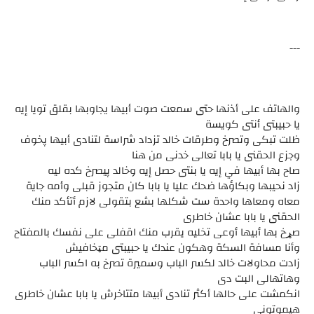
---
والهاتف على أذنها حتى سمعت صوت أبيها يجاوبها بقلق تويا إيه
يا حبيبتى أنتى كويسة
ظلت تبكى وتصرخ وطرقات خالد تزداد شراسة لتنادى أبيها پخوف
وجزع الحقنى يا بابا تعالى خدنى من هنا
صاح بها أبيها في إيه يا بنتى حصل إيه وخالد پيصرخ كده ليه
زاد نحيبها وبكاؤها ضحك عليا يا بابا كان متجوز قبلى وأمه جاية
معاه ومعاها واحدة ست شكلها بشع بتقولى لازم أتأكد منك
الحقنى يا بابا عشان خاطرى
صړخ بها أبيها أوعى تخليه يقرب منك اقفلى على نفسك بالمفتاح
وأنا مسافة السكة وهكون عندك يا حبيبتى مټخافيش
زادت محاولات خالد لكسر الباب وسميرة تصرخ به اكسر الباب
وهاتهالى البت دى
انكمشت على حالها أكثر تنادى أبيها متتاخرش يا بابا عشان خاطرى
هيموتونى