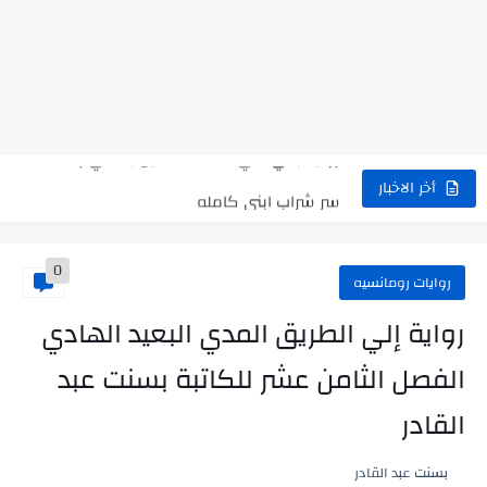
رواية حماتي رمت اكلي كاملة
رواية انا مطلقه كامله
رواية رجعت من السفر فجأه كامله
رواية بنتي اللي عندها 8 سنين بعتتلي رسالة على الموبايل...
سر شراب ابني كامله
أخر الاخبار
أجمل طريقة لإهداء دعاء مميز لمن تحب في ثوانٍ
0
استعلم الآن عن نتيجة الثانوية العامة 2026 برقم الجلوس والاسم
روايات رومانسيه
في الوقت اللي العالم فيه بيحاول يدور على هويته ،...
رواية إلي الطريق المدي البعيد الهادي
اللعب في سيكولوجية الراجل باسم الدين.. شيوخ التريند وصناعة وعي...
الفصل الثامن عشر للكاتبة بسنت عبد
القادر
بسنت عبد القادر