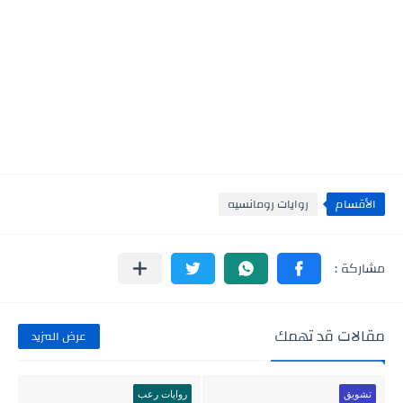
الأقسام
روايات رومانسيه
مقالات قد تهمك
عرض المزيد
تشويق
روايات رعب