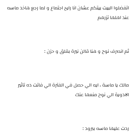
اتفضلوا البيت بيتكم عشان انا رايح اجتماع و لما رجع هاخد ماسه
عند اهلها تزرهم
ثم انصرف نوح و هنا قالن نيرة بقلق و حزن :
مالك يا ماسة ، ايه الي حصل في الفترة الي فاتت ده تآثير
الادوية الي نوح منعها عنك
ردت عليها ماسه ببرود :