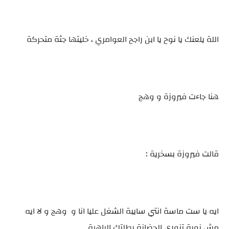
اللة يلعنك يا نوح يا ابن راجح العوامري ، خليتها جثة متحركة
هنا جاءت فيروزة و وهج
قالت فيروزة بسخرية :
ايه يا ست ماسة انتي سايبة الشغل عليا انا و وهج و لا ايه
مش نوية تنوري الحضانة بطلتك الباهية