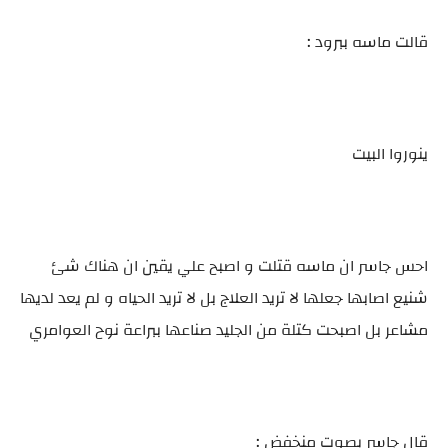
قالت ماسه ببرود :
ينوروا البيت
احس جاسر ان ماسه قتلت و اصبح علي يقين ان هناك شئ
شنيع اصابها جعلها لا تريد العلاج بل لا تريد الحياه و لم يعد لديها
مشاعر بل اصبحت كتلة من الجليد صناعها ببراعة نوح العوامري
قال جاسر بصوت منخفض :