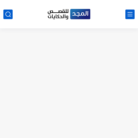
نتينتيجة الثانوية العامة 2025 بالاسم ورقم الجلوس.. الرابط الرسمى للحصول...