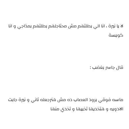
لا يا نيرة ، انا الي بطلتهم مش محتاجلهم بطلتهم بمذاجي و انا
كويسة
قال جاسر بغضب :
ماسه فوقي برود العصاب ده مش هنرجعله تاني و نيرة جابت
الادويه و هتخديها تخبيها و تخدي منها