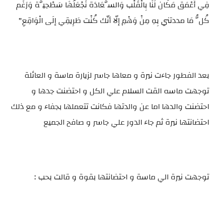
فِي أَعْمَق مَكَان لَنَا بِالْقَلْب وَالسَّعَادَة نَجْعَلُهَا سَطْحِيَّة وَرَغَم
كُلُّ مَا مددتني بِهِ مِنْ وَهْمِ إلّا أنّك كُنْت طَرِيقِي إلَى الْوَاقِعِ"
بعد الفطور جاءت نيرة و معاها جاسر لزيارة ماسة و العائلة
توجهت ماسه القت السلام علي الكل و احتضنت جدها و
احتضنت والدها اما عن والدتها فكانت تتعملها بجفاء و مع ذلك
احتضانتها نيرة ثم جاء الدور علي جاسر و صافح الجميع
توجهت نيرة الي ماسة و احتضانتها بقوة و قالت بحب :