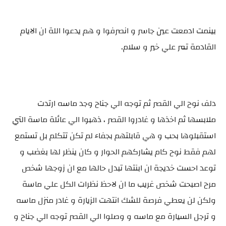
بينمت ادمعت عين جاسر و انصرفوا و هم يدعوا اللة ان الايام
القادمة تمر علي خير و سلام.
دلف نوح الي القصر ثم توجه الي جناح وجد ماسه ارتدت
ملابسها ثم اخذها و غادروا القصر ، ذهبوا الي عائلة ماسة التي
استقبلوها بحب و هي قابلتهم بجفاء لم تكن تتكلم بل تستمع
لهم فقط نوح كام يشاركهم الحوار و كان ينظر لها بغضب و
توعد احست خديجة ان ابنتها تبدل حالها مع ان زوجها شخص
مرح اصبحت شخص غريب ما ان لاحظ نظرات الكل علي ماسة
ولكن لن يعطي فرصة للشك انتهت الزيارة و غادر منزل ماسه
و ترجل السيارة مع ماسه و وصلوا الي القصر توجه الي جناح و