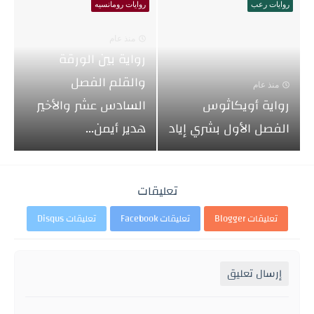
روايات رعب
روايات رومانسيه
منذ عام
رواية بين الورقة
والقلم الفصل
منذ عام
رواية أويكاثوس
السادس عشر والأخير
الفصل الأول بشري إياد
هدير أيمن...
تعليقات
تعليقات Blogger
تعليقات Facebook
تعليقات Disqus
إرسال تعليق