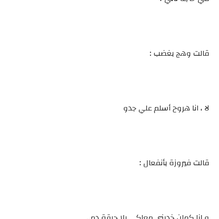
قالت وهج بغضب :
لا ، انا هروح أسلم علي جدو
قالت فيروزة بأنفعال :
و انا كمان خديني معاكي بلا حرقة دم..