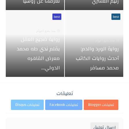
رنيم العشري
تعرفها عن روسيا
best
best
منذ بضع اعوام
رواية ضجيج العقل
منذ بضع اعوام
رواية الورد والدم:
بقلم ندي طه محمد
أحدث روايات الكاتب
معرض القاهره
محمد مسافر
الدولي...
تعليقات
تعليقات Blogger
تعليقات Facebook
تعليقات Disqus
إرسال تعليق