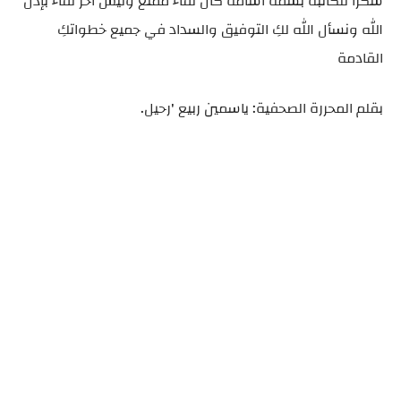
شكرُا للكاتبة بسمة أسامة كان لقاء ممتع وليس آخر لقاء بإذن
الله ونسأل الله لكِ التوفيق والسداد في جميع خطواتكِ
القادمة
بقلم المحررة الصحفية: ياسمين ربيع 'رحيل.