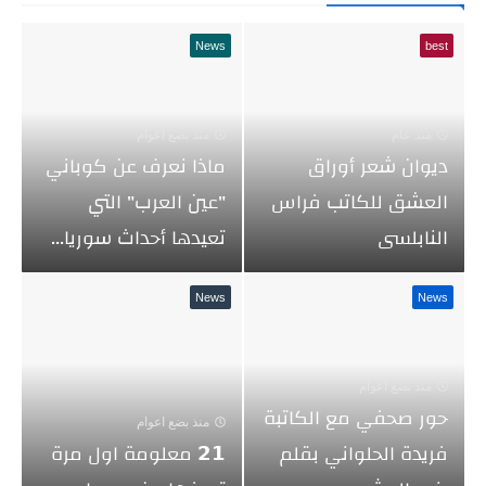
News
best
منذ عام
منذ بضع اعوام
ديوان شعر أوراق
ماذا نعرف عن كوباني
العشق للكاتب فراس
"عين العرب" التي
النابلسى
تعيدها أحداث سوريا...
News
News
منذ بضع اعوام
حور صحفي مع الكاتبة
منذ بضع اعوام
فريدة الحلواني بقلم
𝟮𝟭 معلومة اول مرة