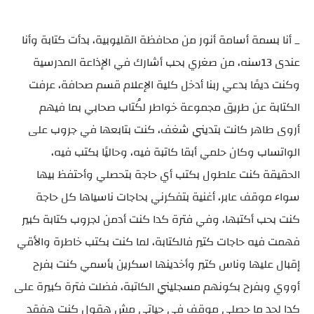
_ أنا بسمة أسامة أنور من محافظة القليوبية، بدأت كتابة وأنا
عندى 13سنه، من صغري بحب أشارك في الإذاعة المدرسية
وكنت ديمًا بدعي ربنا أدخل كلية الإعلام قسم صحافة، عرفت
الكتابة عن طريق مجموعة خواطر لكُتاب صحابي بما فيهم
أروى طاهر كانت بتديني شغف، كنت بتابعها في جروب على
الواتساب وكان حلمي أبقا كاتبة فيه، وحاليًا بكتب فيه،
الحقيقة كنت علطول بكتب أي حاجة بتحصلي وأحتفظ بيها
سواء موقف عابر، أغنية بتفكرني بحاجات ناسياها كل حاجة
كنت بحب أكتبها، وفي فترة كدا كنت أدمن لجروب كتابة كبير
فهمت فيه حاجات كتير فالكتابة، لما كنت بكتب خاطرة والأقي
إقبال عليها وناس كتير وأخدينها اسكرين بأسمي كنت بفرح
أووي وبفرح بكونهم مسجليني الكاتبة، فضلت فترة كبيرة على
كدا لحد ما حصلي موقف في حياتى مش هقول كنت هفقد