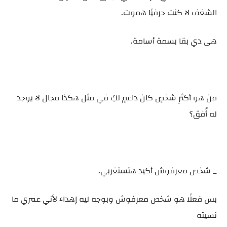
الشغف لا كنت حرفيًا هموت.
هى دي بقا بسمة أسامة.
من هو أكثرِ شخصٍ كان داعمٍ لكِ في مثل هكذا مجال لا يوجد
له أُفق؟
_ شخص معرفوش أكيد هتستغربي.
بس فعلًا هو شخص معرفوش وبوجه ليه إهداء لأني عمري ما
نسيته