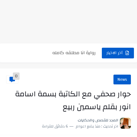
نتينتيجة الثانوية العامة 2025 بالاسم ورقم الجلوس.. الرابط الرسمى للحصول...
رواية حماتي رمت اكلي كاملة
رواية انا مطلقه كامله
رواية رجعت من السفر فجأه كامله
أخر الاخبار
رواية بنتي اللي عندها 8 سنين بعتتلي رسالة على الموبايل...
0
سر شراب ابني كامله
News
أجمل طريقة لإهداء دعاء مميز لمن تحب في ثوانٍ
حوار صحفي مع الكاتبة بسمة اسامة
استعلم الآن عن نتيجة الثانوية العامة 2026 برقم الجلوس والاسم
انور بقلم ياسمين ربيع
في الوقت اللي العالم فيه بيحاول يدور على هويته ،...
المجد للقصص والحكايات
اللعب في سيكولوجية الراجل باسم الدين.. شيوخ التريند وصناعة وعي...
اخر تحديث :
منذ بضع اعوام
6 دقائق للقراءة