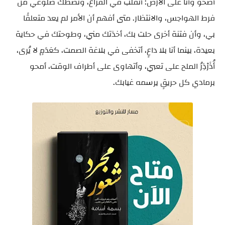
أصحو وأنا على الأرض: أتقلب في الفراغ، وتصطك ضلوعي من
فرط الهواجس، والانتظار. متى أفهم أن الأمر لم يعد متعلقًا
بي، وأن فتنة أخرى حلت بك، أخذتك مني، وطوحتك في حكاية
بعيدة، بينما أنا بلا داعٍ، أتخفى في بلاغة الصمت، كعَدَمٍ لا يُرى،
أُذَرْذِرُ الملح على تعبي، وأتهاوى على أطراف الوقت، أمحو
برمادي كل حريقٍ يرسمه غيابك.