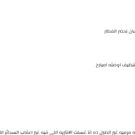
ان نحضر الفطار
ظيف اوضته امبارح
ميه غير الطين ده انا غسلت الانتريه اللى فيه غير اعقاب السجائر ال