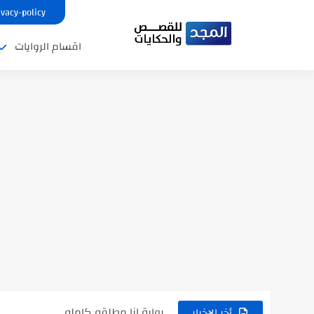
ivacy-policy
اقسام الروايات
نتينتيجة الثانوية العامة 2025 بالاسم ورقم الجلوس.. الرابط الرسمى للحصول...
رواية حماتي رمت اكلي كاملة
رواية انا مطلقه كامله
أخر الاخبار